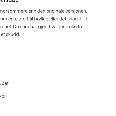
a morsommere enn den originale versjonen.
 er relatert til bryllup eller det snart-til-bli-
temaet. De som har gjort hva den enkelte
a et skudd.
.
upet.
ke.