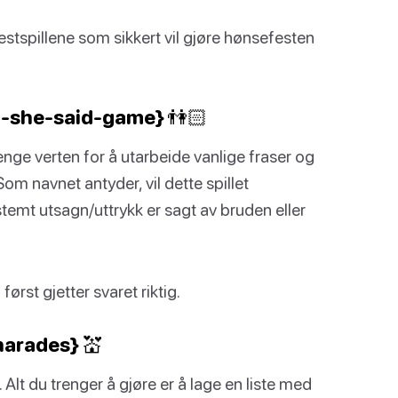
tspillene som sikkert vil gjøre hønsefesten
id-she-said-game} 👫🏻
trenge verten for å utarbeide vanlige fraser og
om navnet antyder, vil dette spillet
temt utsagn/uttrykk er sagt av bruden eller
rst gjetter svaret riktig.
harades} 💒
 Alt du trenger å gjøre er å lage en liste med