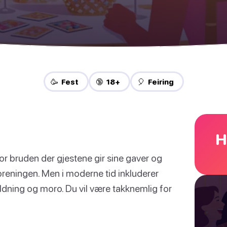
🥳 Fest
🔞 18+
🎈 Feiring
H
or bruden der gjestene gir sine gaver og
foreningen. Men i moderne tid inkluderer
ldning og moro. Du vil være takknemlig for