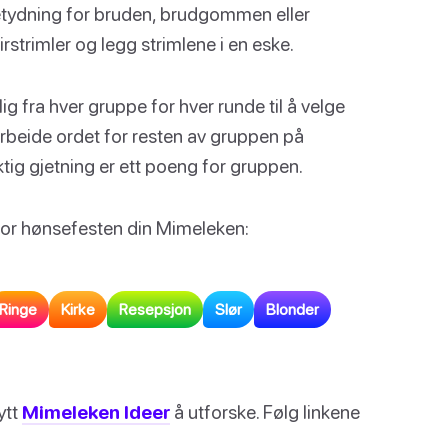
betydning for bruden, brudgommen eller
pirstrimler og legg strimlene i en eske.
lig fra hver gruppe for hver runde til å velge
utarbeide ordet for resten av gruppen på
riktig gjetning er ett poeng for gruppen.
t for hønsefesten din Mimeleken:
Ringe
Kirke
Resepsjon
Slør
Blonder
ytt
Mimeleken Ideer
å utforske. Følg linkene