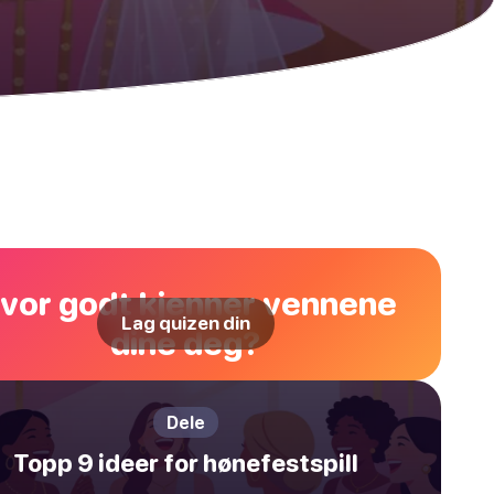
vor godt kjenner vennene
Lag quizen din
dine deg?
Dele
Topp 9 ideer for hønefestspill