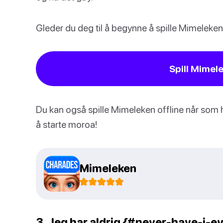
Gleder du deg til å begynne å spille Mimeleken? 
Spill Mimel
Du kan også spille Mimeleken offline når som 
å starte moroa!
Mimeleken
3. Jeg har aldrig {#never-have-i-ever