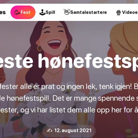
🥳
🕹
👋
🍿
es
Fest
Spill
Samtalestartere
Videoe
ste hønefestsp
fester alle er prat og ingen lek, tenk igjen
le hønefestspill. Det er mange spennende s
ster, og vi har listet dem alle opp her for 
✍️ 12. august 2021