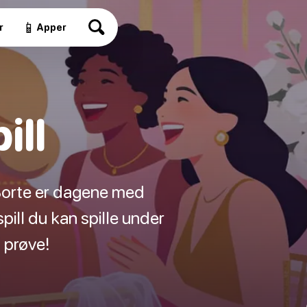
📱
r
Apper
ill
! Borte er dagene med
pill du kan spille under
å prøve!