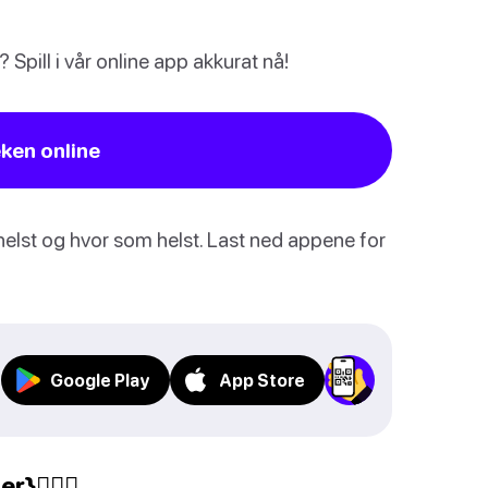
Spill i vår online app akkurat nå!
eken online
helst og hvor som helst. Last ned appene for
Google Play
App Store
}🙅🏻‍♀️