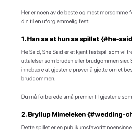
Her er noen av de beste og mest morsomme fes
din til en uforglemmelig fest:
1. Han sa at hun sa spillet {#he-sa
He Said, She Said er et kjent festspill som vil 
uttalelser som bruden eller brudgommen sier. S
innebære at gjestene prøver å gjette om et bes
brudgommen.
Du må forberede små premier til gjestene som fø
2. Bryllup Mimeleken {#wedding-c
Dette spillet er en publikumsfavoritt noensinne.