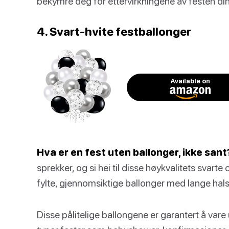
bekymre deg for ettervirkningene av festen din
4. Svart-hvite festballonger
Available on
Hva er en fest uten ballonger, ikke sant
sprekker, og si hei til disse høykvalitets svart
fylte, gjennomsiktige ballonger med lange hals
Disse pålitelige ballongene er garantert å vare