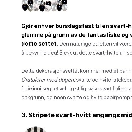
Gjør enhver bursdagsfest til en svart-hv
glemme på grunn av de fantastiske og 
dette settet.
Den naturlige paletten vil være
å bekymre deg! Sjekk ut dette svart-hvite uni
Dette dekorasjonssettet kommer med et banner
Gratulerer med dagen
, svarte og hvite latek
folie inni seg, et veldig stilig sølv-svart folie-
bakgrunn, og noen svarte og hvite papirpomp
3. Stripete svart-hvitt engangs mi