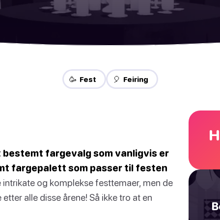
🥳 Fest
🎈 Feiring
H
 bestemt fargevalg som vanligvis er
emt fargepalett som passer til festen
 intrikate og komplekse festtemaer, men de
ter alle disse årene! Så ikke tro at en
B