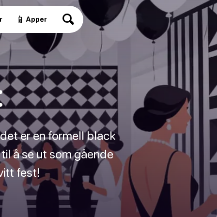
📱
r
Apper
t
 det er en formell black
til å se ut som gående
itt fest!