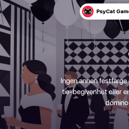
PsyCat Gam
Ingen annen festfarge e
tie-begivenhet eller 
dominobr