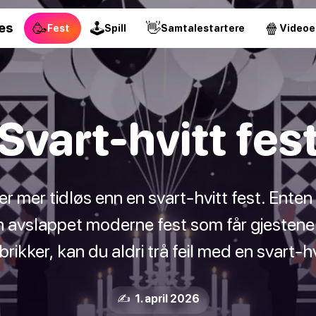
🥳
🕹
👋
🍿
es
Fest
Spill
Samtalestartere
Videoe
Svart-hvitt fes
r mer tidløs enn en svart-hvitt fest. Enten
en avslappet moderne fest som får gjestene 
ikker, kan du aldri trå feil med en svart-hv
✍️ 1. april 2026