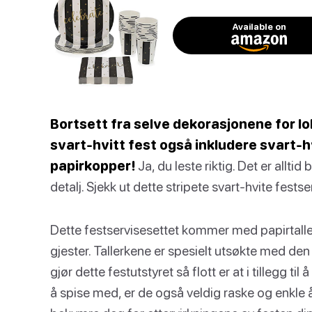
Available on
Bortsett fra selve dekorasjonene for lo
svart-hvitt fest også inkludere svart-hv
papirkopper!
Ja, du leste riktig. Det er allti
detalj. Sjekk ut dette stripete svart-hvite fest
Dette festservisesettet kommer med papirtaller
gjester. Tallerkene er spesielt utsøkte med de
gjør dette festutstyret så flott er at i tillegg til
å spise med, er de også veldig raske og enkle å