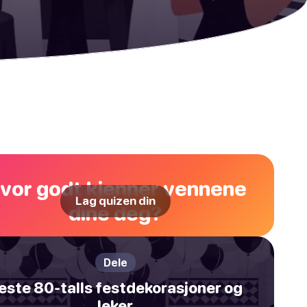
vor godt kjenner vennene
Lag quizen din
dine deg?
Dele
este 80-talls festdekorasjoner og
leker