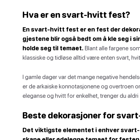
Hva er en svart-hvitt fest?
En svart-hvitt fest er en fest der dekor
gjestene blir også bedt om å kle seg i s
holde seg til temaet.
Blant alle fargene som
klassiske og tidløse alltid være enten svart, hvi
I gamle dager var det mange negative hendelser k
er de arkaiske konnotasjonene og overtroen om 
eleganse og hvitt for enkelhet, trenger du aldri 
Beste dekorasjoner for svart-
Det viktigste elementet i enhver svart-
skape eller ødelegge temaet for festen