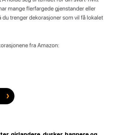
tt har mange flerfargede gjenstander eller
 du trenger dekorasjoner som vil få lokalet
ekorasjonene fra Amazon:
er, girlandere, dusker, bannere og