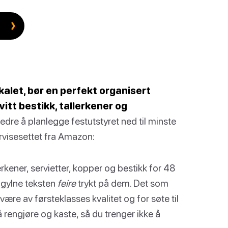
kalet, bør en perfekt organisert
itt bestikk, tallerkener og
d bedre å planlegge festutstyret ned til minste
servisesettet fra Amazon:
kener, servietter, kopper og bestikk for 48
n gylne teksten
feire
trykt på dem. Det som
 å være av førsteklasses kvalitet og for søte til
 rengjøre og kaste, så du trenger ikke å