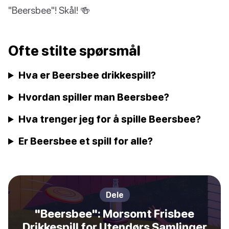
"Beersbee"! Skål! 🍻
Ofte stilte spørsmål
Hva er Beersbee drikkespill?
Hvordan spiller man Beersbee?
Hva trenger jeg for å spille Beersbee?
Er Beersbee et spill for alle?
Dele
"Beersbee": Morsomt Frisbee
Drikkespill for Utendørs Samlinger