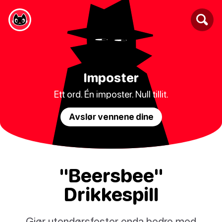
Imposter
Ett ord. Én imposter. Null tillit.
Avslør vennene dine
"Beersbee"
Drikkespill
Gjør utendørsfester enda bedre med