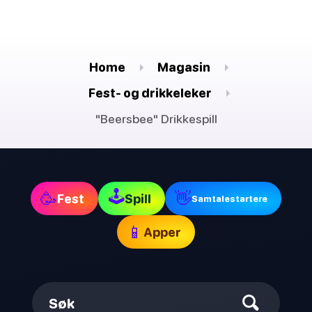
Home
Magasin
Fest- og drikkeleker
"Beersbee" Drikkespill
🕹
🥳
👋
Fest
Spill
Samtalestartere
📱
Apper
Søk