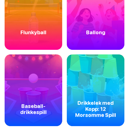
Flunkyball
Ballong
Drikkelek med
Baseball-
Kopp: 12
drikkespill
Morsomme Spill