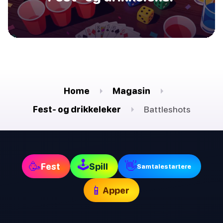
Home
Magasin
Fest- og drikkeleker
Battleshots
🕹
🥳
👋
Fest
Spill
Samtalestartere
📱
Apper