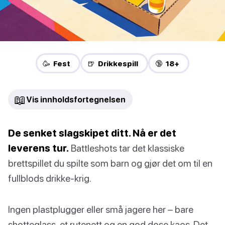
🥳 Fest
🍺 Drikkespill
🔞 18+
📖
Vis innholdsfortegnelsen
De senket slagskipet ditt. Nå er det
leverens tur.
Battleshots tar det klassiske
brettspillet du spilte som barn og gjør det om til en
fullblods drikke-krig.
Ingen plastplugger eller små jagere her – bare
shotteglass, et rutenett og en god dose kaos. Det