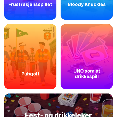
Frustrasjonsspillet
Bloody Knuckles
UNO som et
Pubgolf
drikkespill
Fest- og drikkeleker