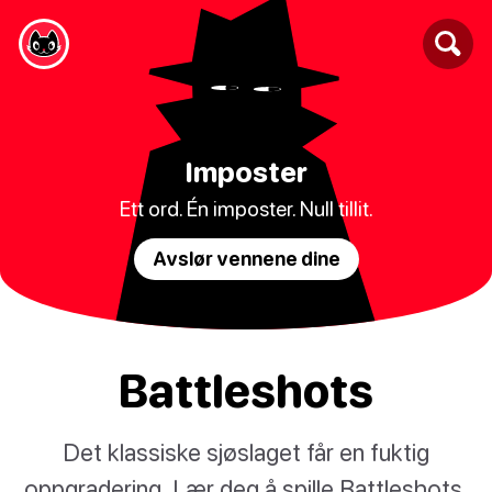
Imposter
Ett ord. Én imposter. Null tillit.
Avslør vennene dine
Battleshots
Det klassiske sjøslaget får en fuktig
oppgradering. Lær deg å spille Battleshots,