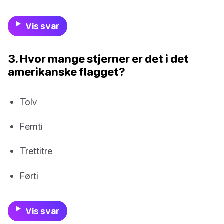
Vis svar
3. Hvor mange stjerner er det i det
amerikanske flagget?
Tolv
Femti
Trettitre
Førti
Vis svar