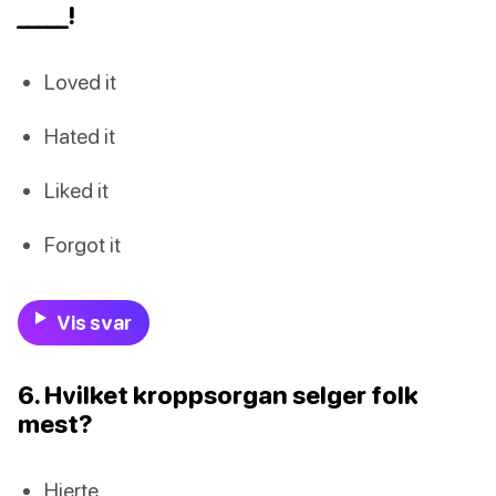
_____!
Loved it
Hated it
Liked it
Forgot it
Vis svar
6. Hvilket kroppsorgan selger folk
mest?
Hjerte