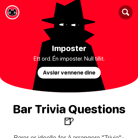
Imposter
Ett ord. Én imposter. Null tillit.
Avslør vennene dine
Bar Trivia Questions
🍺
Barer er ideelle for å arrangere "Trivia"-