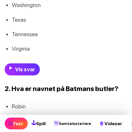
Washington
Texas
Tennessee
Virginia
Vis svar
2. Hva er navnet på Batmans butler?
Robin
Albert
🕹
🥳
👋
🍿
Fest
Spill
Videoer
Samtalestartere