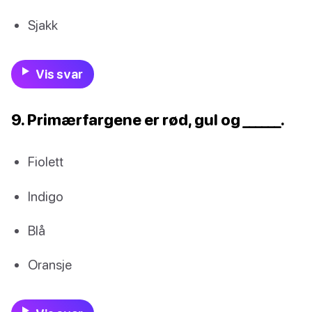
Sjakk
Vis svar
9. Primærfargene er rød, gul og ______.
Fiolett
Indigo
Blå
Oransje