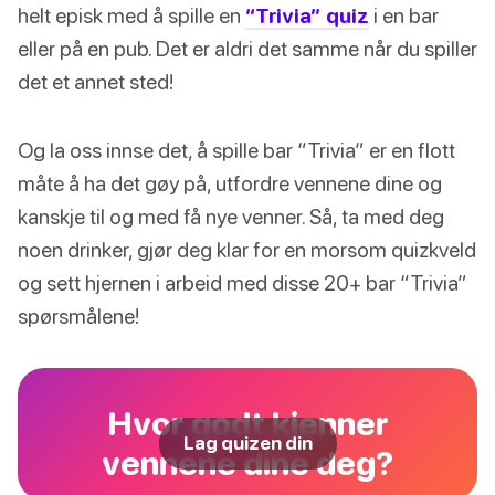
helt episk med å spille en
“Trivia” quiz
i en bar
eller på en pub. Det er aldri det samme når du spiller
det et annet sted!
Og la oss innse det, å spille bar “Trivia” er en flott
måte å ha det gøy på, utfordre vennene dine og
kanskje til og med få nye venner. Så, ta med deg
noen drinker, gjør deg klar for en morsom quizkveld
og sett hjernen i arbeid med disse 20+ bar “Trivia”
spørsmålene!
Hvor godt kjenner
Lag quizen din
vennene dine deg?