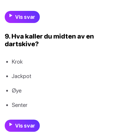
Vis svar
9. Hva kaller du midten av en
dartskive?
Krok
Jackpot
Øye
Senter
Vis svar