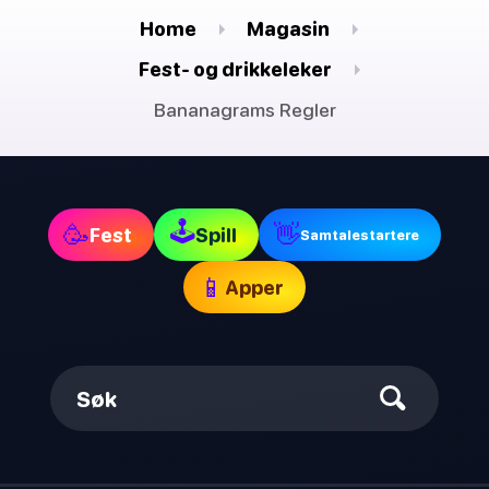
Home
Magasin
Fest- og drikkeleker
Bananagrams Regler
🕹
🥳
👋
Fest
Spill
Samtalestartere
📱
Apper
Søk