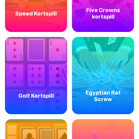
Five Crowns
Speed Kortspill
kortspill
Egyptian Rat
Golf Kortspill
Screw