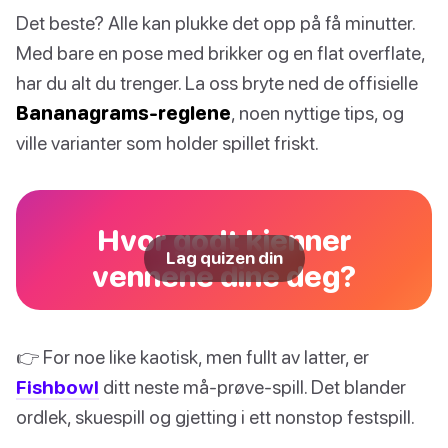
Det beste? Alle kan plukke det opp på få minutter.
Med bare en pose med brikker og en flat overflate,
har du alt du trenger. La oss bryte ned de offisielle
Bananagrams-reglene
, noen nyttige tips, og
ville varianter som holder spillet friskt.
Hvor godt kjenner
Lag quizen din
vennene dine deg?
👉 For noe like kaotisk, men fullt av latter, er
Fishbowl
ditt neste må-prøve-spill. Det blander
ordlek, skuespill og gjetting i ett nonstop festspill.