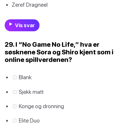
Zeref Dragneel
Vis svar
29. I “No Game No Life,” hva er
søsknene Sora og Shiro kjent som i
online spillverdenen?
Blank
Sjekk matt
Konge og dronning
Elite Duo