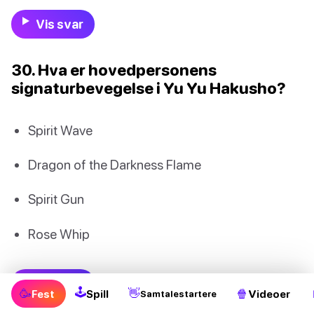
Vis svar
30. Hva er hovedpersonens
signaturbevegelse i Yu Yu Hakusho?
Spirit Wave
Dragon of the Darkness Flame
Spirit Gun
Rose Whip
Vis svar
🕹
🥳
👋
🍿
Fest
Spill
Videoer
Samtalestartere