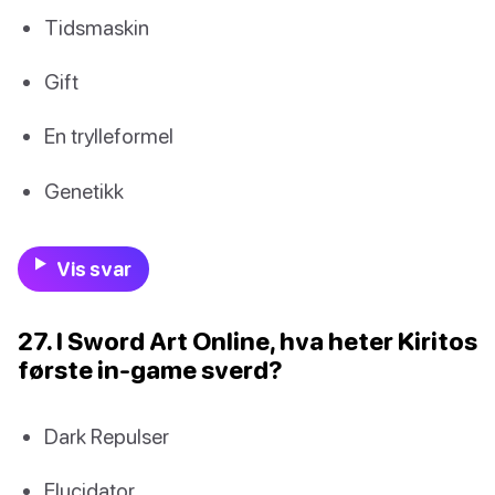
Tidsmaskin
Gift
En trylleformel
Genetikk
Vis svar
27. I Sword Art Online, hva heter Kiritos
første in-game sverd?
Dark Repulser
Elucidator