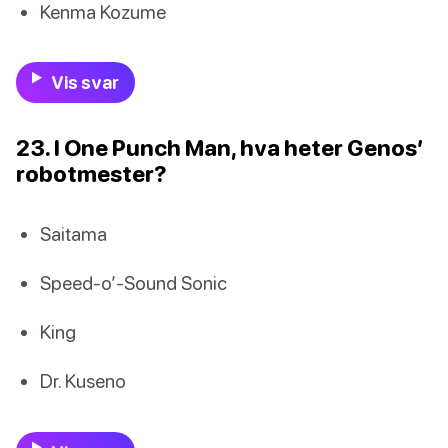
Kenma Kozume
Vis svar
23. I One Punch Man, hva heter Genos’
robotmester?
Saitama
Speed-o’-Sound Sonic
King
Dr. Kuseno