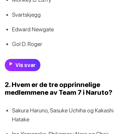
Svartskjegg
Edward Newgate
Gol D. Roger
Vis svar
2. Hvem er de tre opprinnelige
medlemmene av Team 7 i Naruto?
Sakura Haruno, Sasuke Uchiha og Kakashi
Hatake
Ino Yamanaka, Shikamaru Nara og Choji