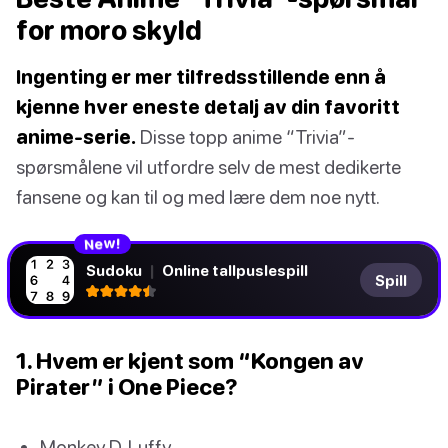
for moro skyld
Ingenting er mer tilfredsstillende enn å
kjenne hver eneste detalj av din favoritt
anime-serie.
Disse topp anime “Trivia”-
spørsmålene vil utfordre selv de mest dedikerte
fansene og kan til og med lære dem noe nytt.
N
!
e
w
Sudoku
|
Online tallpuslespill
Spill
1. Hvem er kjent som “Kongen av
Pirater” i One Piece?
Monkey D. Luffy