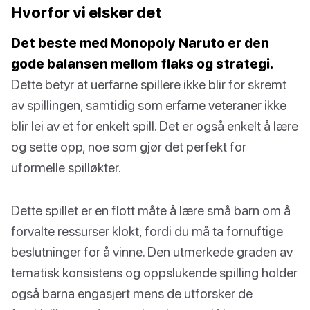
Hvorfor vi elsker det
Det beste med Monopoly Naruto er den
gode balansen mellom flaks og strategi.
Dette betyr at uerfarne spillere ikke blir for skremt
av spillingen, samtidig som erfarne veteraner ikke
blir lei av et for enkelt spill. Det er også enkelt å lære
og sette opp, noe som gjør det perfekt for
uformelle spilløkter.
Dette spillet er en flott måte å lære små barn om å
forvalte ressurser klokt, fordi du må ta fornuftige
beslutninger for å vinne. Den utmerkede graden av
tematisk konsistens og oppslukende spilling holder
også barna engasjert mens de utforsker de