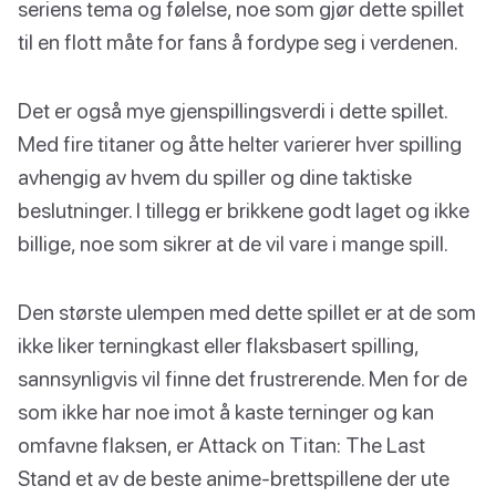
seriens tema og følelse, noe som gjør dette spillet
til en flott måte for fans å fordype seg i verdenen.
Det er også mye gjenspillingsverdi i dette spillet.
Med fire titaner og åtte helter varierer hver spilling
avhengig av hvem du spiller og dine taktiske
beslutninger. I tillegg er brikkene godt laget og ikke
billige, noe som sikrer at de vil vare i mange spill.
Den største ulempen med dette spillet er at de som
ikke liker terningkast eller flaksbasert spilling,
sannsynligvis vil finne det frustrerende. Men for de
som ikke har noe imot å kaste terninger og kan
omfavne flaksen, er Attack on Titan: The Last
Stand et av de beste anime-brettspillene der ute