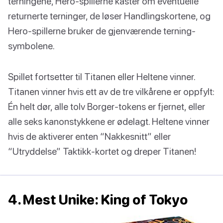
terningene, Hero-spillerne kaster om eventuelle
returnerte terninger, de løser Handlingskortene, og
Hero-spillerne bruker de gjenværende terning-
symbolene.
Spillet fortsetter til Titanen eller Heltene vinner.
Titanen vinner hvis ett av de tre vilkårene er oppfylt:
Én helt dør, alle tolv Borger-tokens er fjernet, eller
alle seks kanonstykkene er ødelagt. Heltene vinner
hvis de aktiverer enten “Nakkesnitt” eller
“Utryddelse” Taktikk-kortet og dreper Titanen!
4. Mest Unike: King of Tokyo