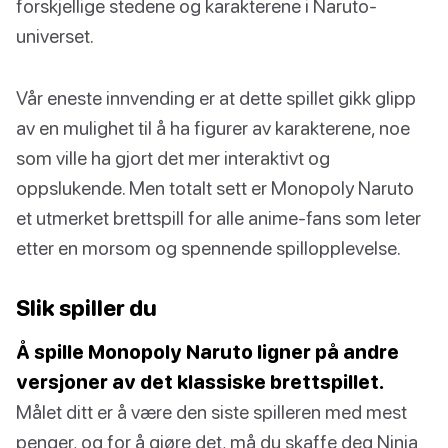
forskjellige stedene og karakterene i Naruto-
universet.
Vår eneste innvending er at dette spillet gikk glipp
av en mulighet til å ha figurer av karakterene, noe
som ville ha gjort det mer interaktivt og
oppslukende. Men totalt sett er Monopoly Naruto
et utmerket brettspill for alle anime-fans som leter
etter en morsom og spennende spillopplevelse.
Slik spiller du
Å spille Monopoly Naruto ligner på andre
versjoner av det klassiske brettspillet.
Målet ditt er å være den siste spilleren med mest
penger, og for å gjøre det, må du skaffe deg Ninja