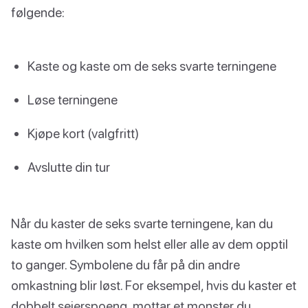
følgende:
Kaste og kaste om de seks svarte terningene
Løse terningene
Kjøpe kort (valgfritt)
Avslutte din tur
Når du kaster de seks svarte terningene, kan du
kaste om hvilken som helst eller alle av dem opptil
to ganger. Symbolene du får på din andre
omkastning blir løst. For eksempel, hvis du kaster et
dobbelt seierspoeng, mottar et monster du