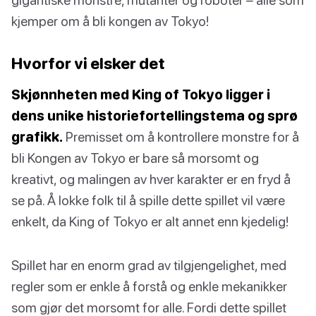
kjemper om å bli kongen av Tokyo!
Hvorfor vi elsker det
Skjønnheten med King of Tokyo ligger i
dens unike historiefortellingstema og sprø
grafikk.
Premisset om å kontrollere monstre for å
bli Kongen av Tokyo er bare så morsomt og
kreativt, og malingen av hver karakter er en fryd å
se på. Å lokke folk til å spille dette spillet vil være
enkelt, da King of Tokyo er alt annet enn kjedelig!
Spillet har en enorm grad av tilgjengelighet, med
regler som er enkle å forstå og enkle mekanikker
som gjør det morsomt for alle. Fordi dette spillet