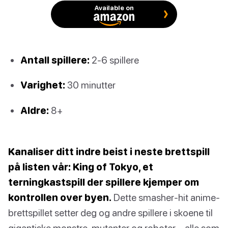
Available on
Antall spillere:
2-6 spillere
Varighet:
30 minutter
Aldre:
8+
Kanaliser ditt indre beist i neste brettspill
på listen vår: King of Tokyo, et
terningkastspill der spillere kjemper om
kontrollen over byen.
Dette smasher-hit anime-
brettspillet setter deg og andre spillere i skoene til
gigantiske monstre, mutanter og roboter – alle som