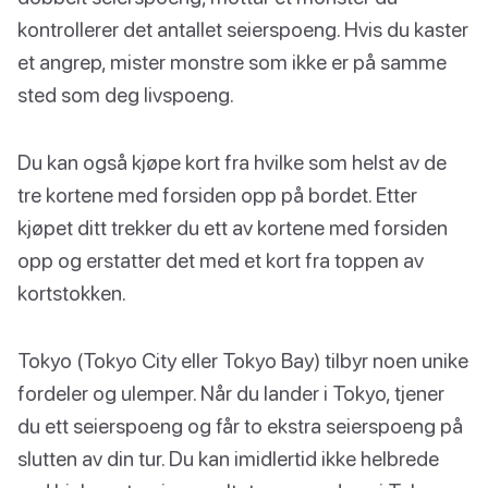
kontrollerer det antallet seierspoeng. Hvis du kaster
et angrep, mister monstre som ikke er på samme
sted som deg livspoeng.
Du kan også kjøpe kort fra hvilke som helst av de
tre kortene med forsiden opp på bordet. Etter
kjøpet ditt trekker du ett av kortene med forsiden
opp og erstatter det med et kort fra toppen av
kortstokken.
Tokyo (Tokyo City eller Tokyo Bay) tilbyr noen unike
fordeler og ulemper. Når du lander i Tokyo, tjener
du ett seierspoeng og får to ekstra seierspoeng på
slutten av din tur. Du kan imidlertid ikke helbrede