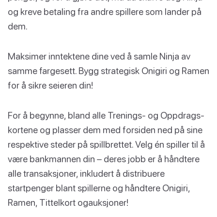
og kreve betaling fra andre spillere som lander på
dem.
Maksimer inntektene dine ved å samle Ninja av
samme fargesett. Bygg strategisk Onigiri og Ramen
for å sikre seieren din!
For å begynne, bland alle Trenings- og Oppdrags-
kortene og plasser dem med forsiden ned på sine
respektive steder på spillbrettet. Velg én spiller til å
være bankmannen din – deres jobb er å håndtere
alle transaksjoner, inkludert å distribuere
startpenger blant spillerne og håndtere Onigiri,
Ramen, Tittelkort ogauksjoner!