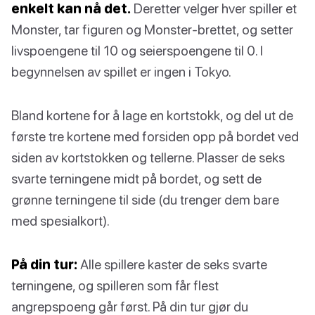
enkelt kan nå det.
Deretter velger hver spiller et
Monster, tar figuren og Monster-brettet, og setter
livspoengene til 10 og seierspoengene til 0. I
begynnelsen av spillet er ingen i Tokyo.
Bland kortene for å lage en kortstokk, og del ut de
første tre kortene med forsiden opp på bordet ved
siden av kortstokken og tellerne. Plasser de seks
svarte terningene midt på bordet, og sett de
grønne terningene til side (du trenger dem bare
med spesialkort).
På din tur:
Alle spillere kaster de seks svarte
terningene, og spilleren som får flest
angrepspoeng går først. På din tur gjør du