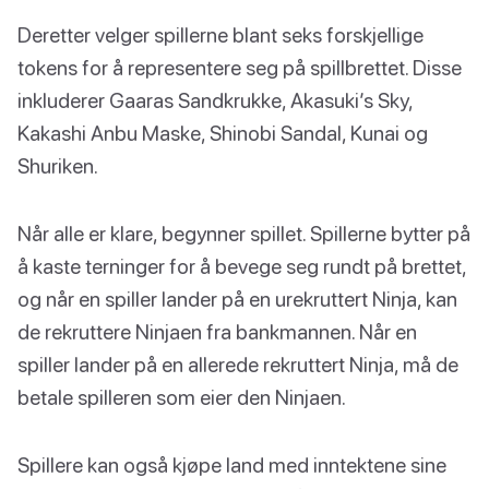
Deretter velger spillerne blant seks forskjellige
tokens for å representere seg på spillbrettet. Disse
inkluderer Gaaras Sandkrukke, Akasuki’s Sky,
Kakashi Anbu Maske, Shinobi Sandal, Kunai og
Shuriken.
Når alle er klare, begynner spillet. Spillerne bytter på
å kaste terninger for å bevege seg rundt på brettet,
og når en spiller lander på en urekruttert Ninja, kan
de rekruttere Ninjaen fra bankmannen. Når en
spiller lander på en allerede rekruttert Ninja, må de
betale spilleren som eier den Ninjaen.
Spillere kan også kjøpe land med inntektene sine