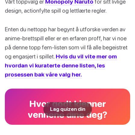
Vårt toppvalg er
Monopoly Naruto
for sitt livlige
design, actionfylte spill og lettlærte regler.
Enten du nettopp har begynt å utforske verden av
anime-brettspill eller er en erfaren proff, har vi noe
på denne topp fem-listen som vil få alle begeistret
og engasjert i spillet.
Hvis du vil vite mer om
hvordan vi kuraterte denne listen, les
prosessen bak våre valg her.
Hvor godt kjenner
Lag quizen din
vennene dine deg?