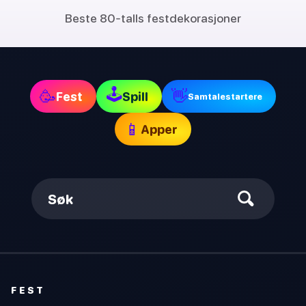
Beste 80-talls festdekorasjoner
🕹
🥳
👋
Fest
Spill
Samtalestartere
📱
Apper
Søk
FEST