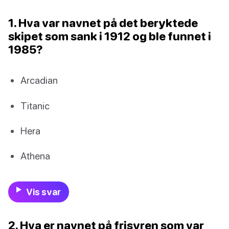
1. Hva var navnet på det beryktede
skipet som sank i 1912 og ble funnet i
1985?
Arcadian
Titanic
Hera
Athena
Vis svar
2. Hva er navnet på frisyren som var