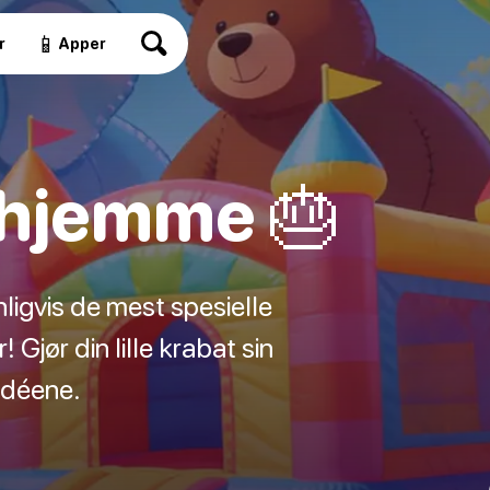
📱
r
Apper
 hjemme 🎂
nligvis de mest spesielle
! Gjør din lille krabat sin
idéene.