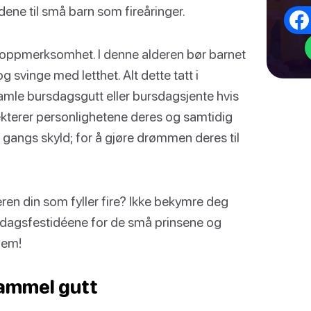
dene til små barn som fireåringer.
rte oppmerksomhet. I denne alderen bør barnet
og svinge med letthet. Alt dette tatt i
 gamle bursdagsgutt eller bursdagsjente hvis
kterer personlighetene deres og samtidig
n gangs skyld; for å gjøre drømmen deres til
eren din som fyller fire? Ikke bekymre deg
rsdagsfestidéene for de små prinsene og
jem!
gammel gutt