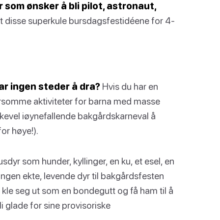
r som ønsker å bli pilot, astronaut,
t disse superkule bursdagsfestidéene for 4-
ar ingen steder å dra?
Hvis du har en
rsomme aktiviteter for barna med masse
ikevel iøynefallende bakgårdskarneval å
or høye!).
sdyr som hunder, kyllinger, en ku, et esel, en
du ingen ekte, levende dyr til bakgårdsfesten
n kle seg ut som en bondegutt og få ham til å
li glade for sine provisoriske