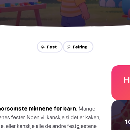
🥳 Fest
🎈 Feiring
H
morsomste minnene for barn.
Mange
enes fester. Noen vil kanskje si det er kaken,
1
 eller kanskje alle de andre festgjestene