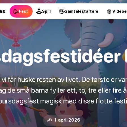
🥳
🕹
👋
🍿
es
Fest
Spill
Samtalestartere
Videoe
sdagsfestidéer
i får huske resten av livet. De første er va
 de små barna fyller ett, to, tre eller fire år
 bursdagsfest magisk med disse flotte fest
✍️ 1. april 2026