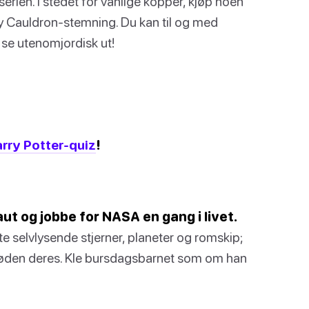
serien. I stedet for vanlige kopper, kjøp noen
ky Cauldron-stemning. Du kan til og med
 å se utenomjordisk ut!
rry Potter-quiz
!
aut og jobbe for NASA en gang i livet.
e selvlysende stjerner, planeter og romskip;
løden deres. Kle bursdagsbarnet som om han