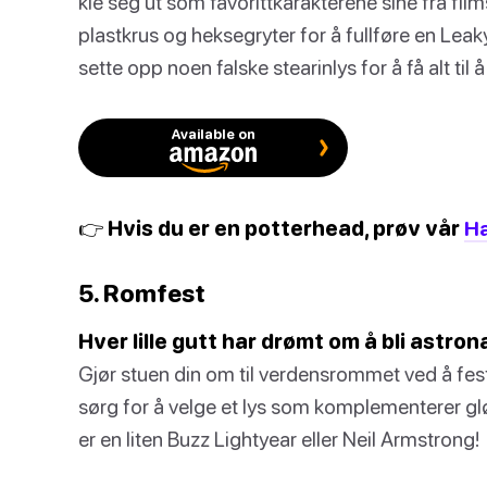
kle seg ut som favorittkarakterene sine fra film
plastkrus og heksegryter for å fullføre en Lea
sette opp noen falske stearinlys for å få alt til
Available on
👉 Hvis du er en potterhead, prøv vår
Ha
5. Romfest
Hver lille gutt har drømt om å bli astron
Gjør stuen din om til verdensrommet ved å fest
sørg for å velge et lys som komplementerer g
er en liten Buzz Lightyear eller Neil Armstrong!