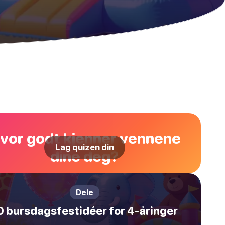
vor godt kjenner vennene
Lag quizen din
dine deg?
Dele
0 bursdagsfestidéer for 4-åringer