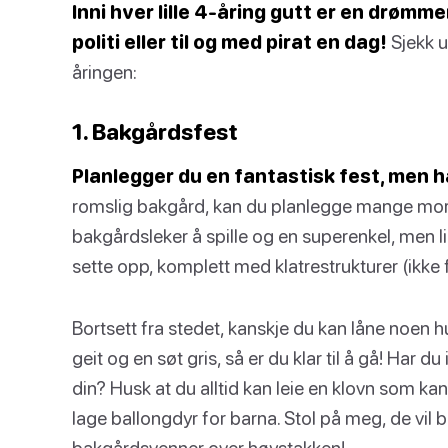
Inni hver lille 4-åring gutt er en drømme
politi eller til og med pirat en dag!
Sjekk u
åringen:
1. Bakgårdsfest
Planlegger du en fantastisk fest, men h
romslig bakgård, kan du planlegge mange mo
bakgårdsleker å spille og en superenkel, men l
sette opp, komplett med klatrestrukturer (ikke f
Bortsett fra stedet, kanskje du kan låne noen hu
geit og en søt gris, så er du klar til å gå! Har 
din? Husk at du alltid kan leie en klovn som ka
lage ballongdyr for barna. Stol på meg, de vil b
bakgårdsvenner over høystakken!