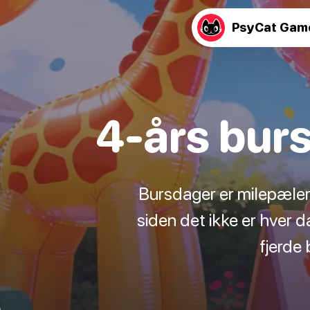
PsyCat Gam
4-års bur
Bursdager er milepæler v
siden det ikke er hver dag
fjerde