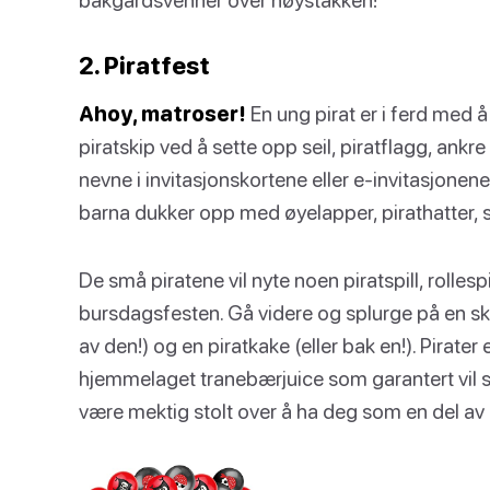
2. Piratfest
Ahoy, matroser!
En ung pirat er i ferd med å 
piratskip ved å sette opp seil, piratflagg, ankr
nevne i invitasjonskortene eller e-invitasjonene 
barna dukker opp med øyelapper, pirathatter, st
De små piratene vil nyte noen piratspill, rolles
bursdagsfesten. Gå videre og splurge på en sk
av den!) og en piratkake (eller bak en!). Pirater 
hjemmelaget tranebærjuice som garantert vil se
være mektig stolt over å ha deg som en del 