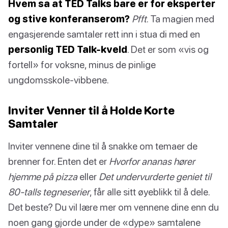
Hvem sa at TED Talks bare er for eksperter
og stive konferanserom?
Pfft
. Ta magien med
engasjerende samtaler rett inn i stua di med en
personlig TED Talk-kveld
. Det er som «vis og
fortell» for voksne, minus de pinlige
ungdomsskole-vibbene.
Inviter Venner til å Holde Korte
Samtaler
Inviter vennene dine til å snakke om temaer de
brenner for. Enten det er
Hvorfor ananas hører
hjemme på pizza
eller
Det undervurderte geniet til
80-talls tegneserier
, får alle sitt øyeblikk til å dele.
Det beste? Du vil lære mer om vennene dine enn du
noen gang gjorde under de «dype» samtalene