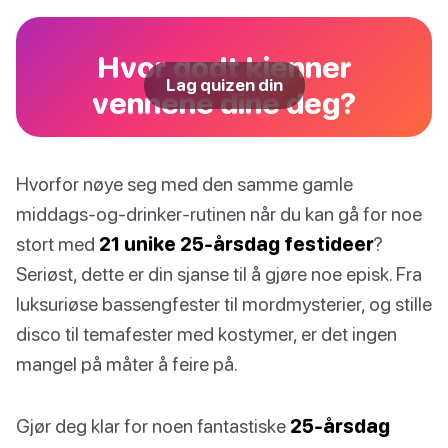
Hvor godt kjenner
Lag quizen din
vennene dine deg?
Hvorfor nøye seg med den samme gamle
middags-og-drinker-rutinen når du kan gå for noe
stort med
21 unike 25-årsdag festideer
?
Seriøst, dette er din sjanse til å gjøre noe episk. Fra
luksuriøse bassengfester til mordmysterier, og stille
disco til temafester med kostymer, er det ingen
mangel på måter å feire på.
Gjør deg klar for noen fantastiske
25-årsdag