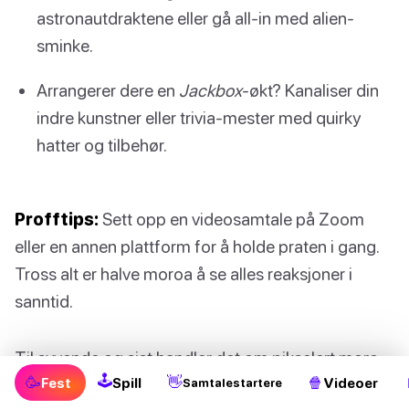
astronautdraktene eller gå all-in med alien-
sminke.
Arrangerer dere en
Jackbox
-økt? Kanaliser din
indre kunstner eller trivia-mester med quirky
hatter og tilbehør.
Profftips:
Sett opp en videosamtale på Zoom
eller en annen plattform for å holde praten i gang.
Tross alt er halve moroa å se alles reaksjoner i
sanntid.
Til syvende og sist handler det om pikselert moro
🕹
🥳
👋
🍿
Fest
Spill
Videoer
og å skape minner – uansett hvor langt unna dere
Samtalestartere