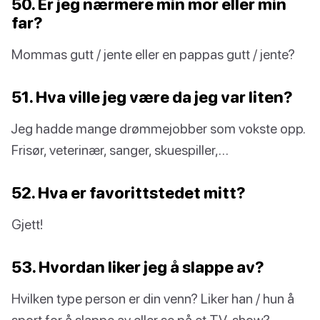
50. Er jeg nærmere min mor eller min
far?
Mommas gutt / jente eller en pappas gutt / jente?
51. Hva ville jeg være da jeg var liten?
Jeg hadde mange drømmejobber som vokste opp.
Frisør, veterinær, sanger, skuespiller,…
52. Hva er favorittstedet mitt?
Gjett!
53. Hvordan liker jeg å slappe av?
Hvilken type person er din venn? Liker han / hun å
sport for å slappe av eller se på et TV-show?