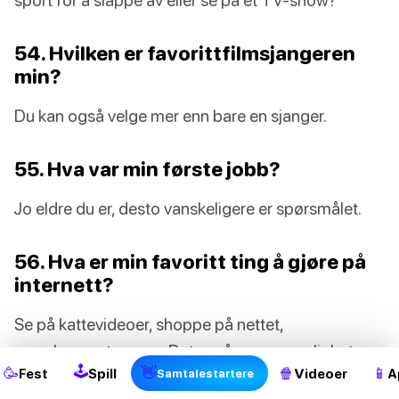
54. Hvilken er favorittfilmsjangeren
min?
Du kan også velge mer enn bare en sjanger.
55. Hva var min første jobb?
Jo eldre du er, desto vanskeligere er spørsmålet.
56. Hva er min favoritt ting å gjøre på
internett?
2
Se på kattevideoer, shoppe på nettet,
googlesymptomer … Det er så mange muligheter.
🕹
🥳
👋
🍿
📱
Fest
Spill
Videoer
A
Samtalestartere