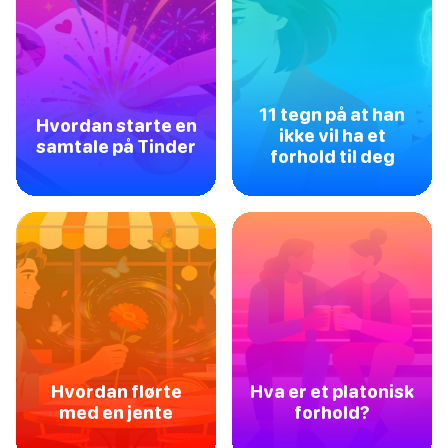
11 tegn på at han
Hvordan starte en
ikke vil ha et
samtale på Tinder
forhold til deg
Hvordan flørte
Hva er et platonisk
med en jente
forhold?