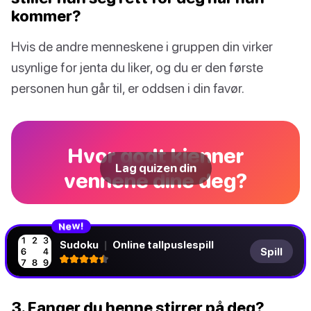
kommer?
Hvis de andre menneskene i gruppen din virker
usynlige for jenta du liker, og du er den første
personen hun går til, er oddsen i din favør.
Hvor godt kjenner
Lag quizen din
vennene dine deg?
!
N
w
e
Sudoku
|
Online tallpuslespill
Spill
3. Fanger du henne stirrer på deg?