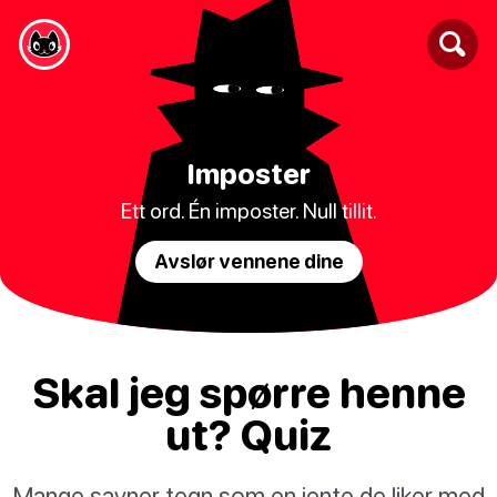
Imposter
Ett ord. Én imposter. Null tillit.
Avslør vennene dine
Skal jeg spørre henne
ut? Quiz
Mange savner tegn som en jente de liker med