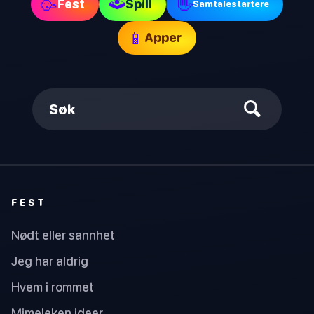
🕹
🥳
👋
Fest
Spill
Samtalestartere
📱
Apper
Søk
FEST
Nødt eller sannhet
Jeg har aldrig
Hvem i rommet
Mimeleken ideer