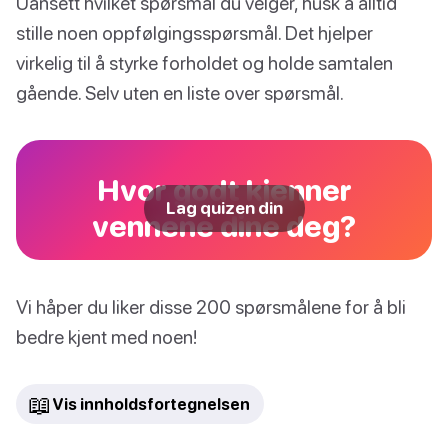
Uansett hvilket spørsmål du velger, husk å alltid
stille noen oppfølgingsspørsmål. Det hjelper
virkelig til å styrke forholdet og holde samtalen
gående. Selv uten en liste over spørsmål.
Hvor godt kjenner
Lag quizen din
vennene dine deg?
Vi håper du liker disse 200 spørsmålene for å bli
bedre kjent med noen!
📖
Vis innholdsfortegnelsen