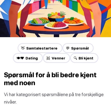
👋 Samtalestartere
💬 Spørsmål
🍽️❤️ Dating
👯 Venner
🔍 Bli kjent
Spørsmål for å bli bedre kjent
med noen
Vi har kategorisert spørsmålene på tre forskjellige
nivåer.