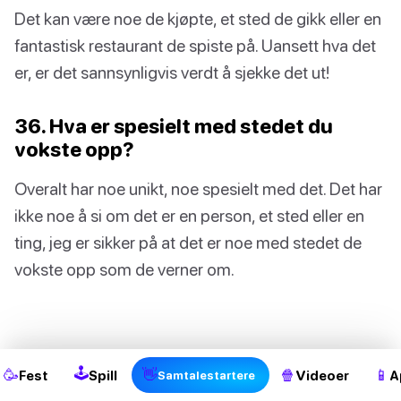
Det kan være noe de kjøpte, et sted de gikk eller en
fantastisk restaurant de spiste på. Uansett hva det
er, er det sannsynligvis verdt å sjekke det ut!
36. Hva er spesielt med stedet du
vokste opp?
Overalt har noe unikt, noe spesielt med det. Det har
ikke noe å si om det er en person, et sted eller en
ting, jeg er sikker på at det er noe med stedet de
vokste opp som de verner om.
2
🕹
🥳
👋
🍿
📱
Fest
Spill
Videoer
A
Samtalestartere