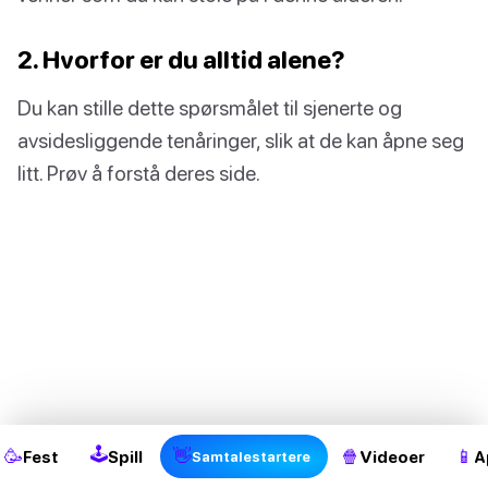
2. Hvorfor er du alltid alene?
Du kan stille dette spørsmålet til sjenerte og
avsidesliggende tenåringer, slik at de kan åpne seg
litt. Prøv å forstå deres side.
2
🕹
🥳
👋
🍿
📱
Fest
Spill
Videoer
A
Samtalestartere