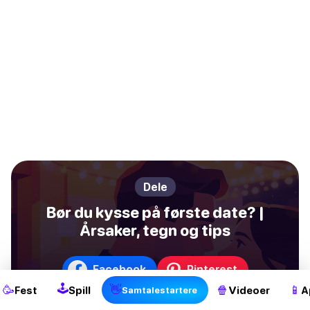
Dele
Bør du kysse på første date? |
Årsaker, tegn og tips
Facebook
Pinterest
🕹
🥳
👋
🍿
📱
Fest
Spill
Videoer
A
Samtalestartere
Twitter / X
WhatsApp