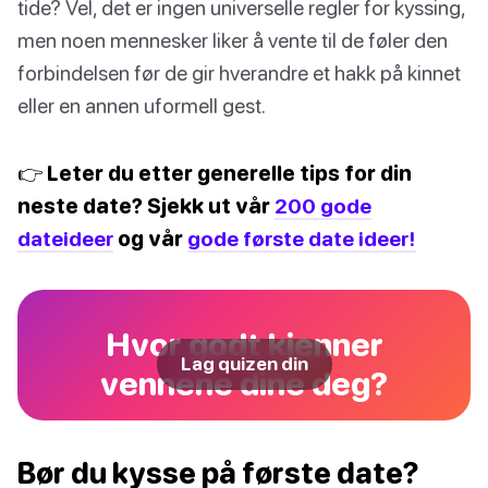
tide? Vel, det er ingen universelle regler for kyssing,
men noen mennesker liker å vente til de føler den
forbindelsen før de gir hverandre et hakk på kinnet
eller en annen uformell gest.
👉 Leter du etter generelle tips for din
neste date? Sjekk ut vår
200 gode
dateideer
og vår
gode første date ideer!
Hvor godt kjenner
Lag quizen din
vennene dine deg?
Bør du kysse på første date?