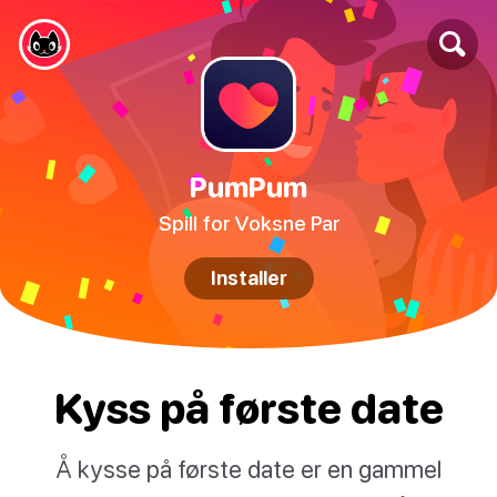
PumPum
Spill for Voksne Par
Installer
Kyss på første date
Å kysse på første date er en gammel