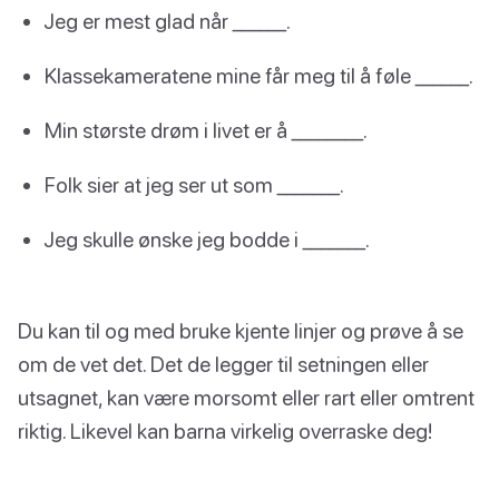
Jeg er mest glad når ______.
Klassekameratene mine får meg til å føle ______.
Min største drøm i livet er å ________.
Folk sier at jeg ser ut som _______.
Jeg skulle ønske jeg bodde i _______.
Du kan til og med bruke kjente linjer og prøve å se
om de vet det. Det de legger til setningen eller
utsagnet, kan være morsomt eller rart eller omtrent
riktig. Likevel kan barna virkelig overraske deg!