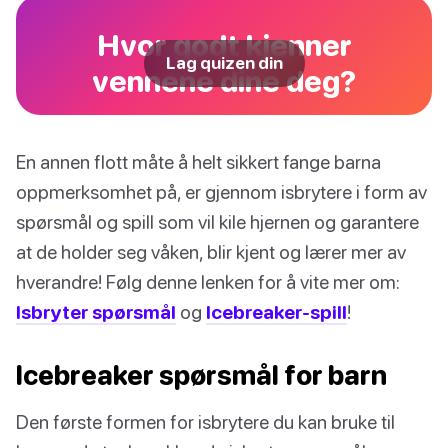
Hvor godt kjenner
Lag quizen din
vennene dine deg?
En annen flott måte å helt sikkert fange barna
oppmerksomhet på, er gjennom isbrytere i form av
spørsmål og spill som vil kile hjernen og garantere
at de holder seg våken, blir kjent og lærer mer av
hverandre! Følg denne lenken for å vite mer om:
Isbryter spørsmål
og
Icebreaker-spill
!
Icebreaker spørsmål for barn
Den første formen for isbrytere du kan bruke til