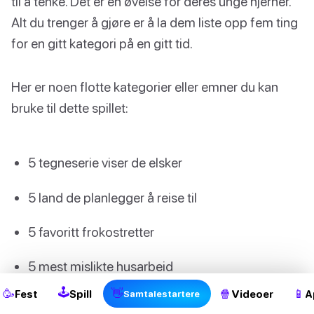
til å tenke. Det er en øvelse for deres unge hjerner.
Alt du trenger å gjøre er å la dem liste opp fem ting
for en gitt kategori på en gitt tid.
Her er noen flotte kategorier eller emner du kan
bruke til dette spillet:
5 tegneserie viser de elsker
5 land de planlegger å reise til
5 favoritt frokostretter
2
5 mest mislikte husarbeid
🕹
🥳
👋
🍿
📱
Fest
Spill
Videoer
A
Samtalestartere
5 favoritt kjæledyr