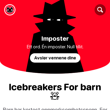
Imposter
Ett ord. Én imposter. Null tillit.
Avslør vennene dine
Icebreakers For barn
🧸
Barn har kortest oppmerksomhetsspenn. For