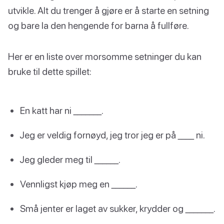
utvikle. Alt du trenger å gjøre er å starte en setning
og bare la den hengende for barna å fullføre.
Her er en liste over morsomme setninger du kan
bruke til dette spillet:
En katt har ni _______.
Jeg er veldig fornøyd, jeg tror jeg er på ____ ni.
Jeg gleder meg til ______.
Vennligst kjøp meg en ______.
Små jenter er laget av sukker, krydder og _______.