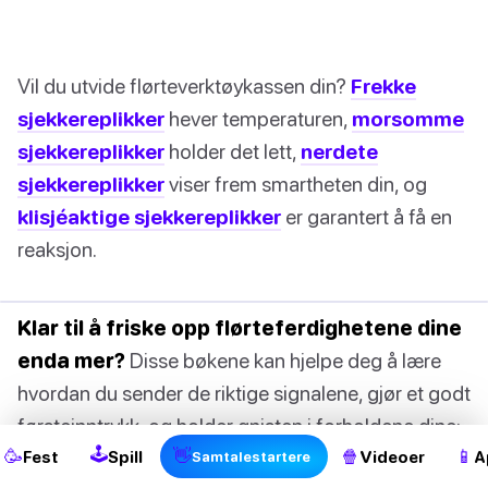
Vil du utvide flørteverktøykassen din?
Frekke
sjekkereplikker
hever temperaturen,
morsomme
sjekkereplikker
holder det lett,
nerdete
sjekkereplikker
viser frem smartheten din, og
klisjéaktige sjekkereplikker
er garantert å få en
reaksjon.
Klar til å friske opp flørteferdighetene dine
enda mer?
Disse bøkene kan hjelpe deg å lære
hvordan du sender de riktige signalene, gjør et godt
førsteinntrykk, og holder gnisten i forholdene dine:
🕹
🥳
👋
🍿
📱
Fest
Spill
Videoer
A
Samtalestartere