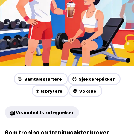
👋 Samtalestartere
😏 Sjekkereplikker
❄️ Isbrytere
🧔 Voksne
📖
Vis innholdsfortegnelsen
Som trening og treningsøkter krever