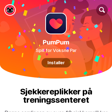
PumPum
Spill for Voksne Par
Installer
Sjekkereplikker på
treningssenteret