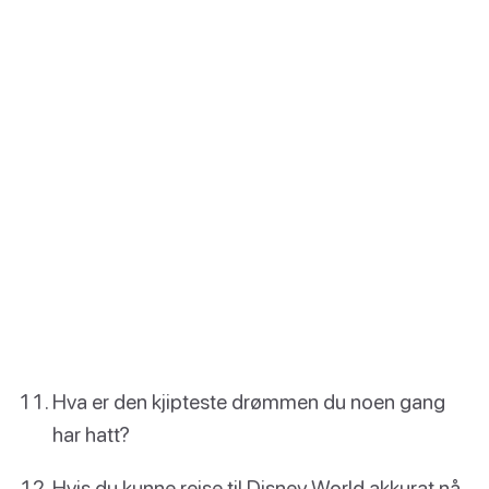
Hva er den kjipteste drømmen du noen gang
har hatt?
Hvis du kunne reise til Disney World akkurat nå,