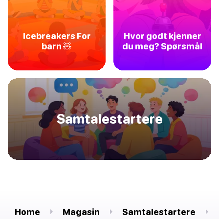
Icebreakers For
Hvor godt kjenner
barn 🧸
du meg? Spørsmål
Samtalestartere
Home
Magasin
Samtalestartere