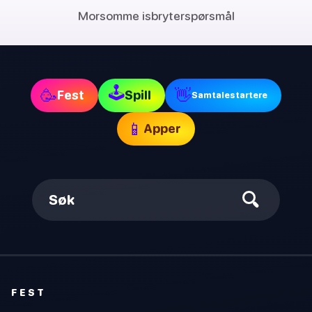
Morsomme isbryterspørsmål
🕹
🥳
👋
Fest
Spill
Samtalestartere
📱
Apper
Søk
FEST