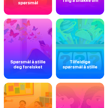
Ting å snakke om
spørsmål
Spørsmål å stille
Tilfeldige
deg forelsket
spørsmål å stille