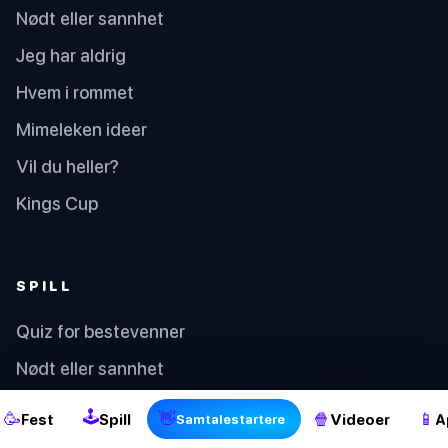
Nødt eller sannhet
Jeg har aldrig
Hvem i rommet
Mimeleken ideer
Vil du heller?
Kings Cup
SPILL
Quiz for bestevenner
2
Nødt eller sannhet
Lykketall
🕹
🥳
👋
🍿
📱
Fest
Spill
Videoer
A
Samtalestartere
Jeg har aldrig