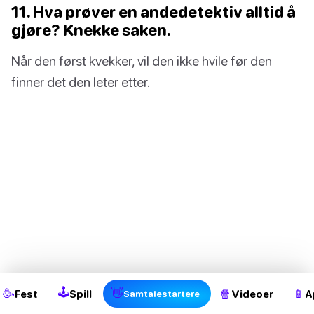
11. Hva prøver en andedetektiv alltid å
gjøre? Knekke saken.
Når den først kvekker, vil den ikke hvile før den
finner det den leter etter.
2
🕹
🥳
👋
🍿
📱
Fest
Spill
Videoer
A
Samtalestartere