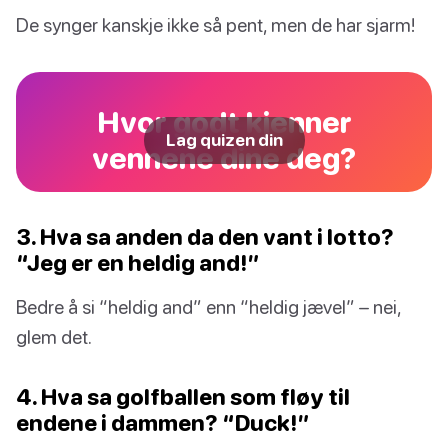
De synger kanskje ikke så pent, men de har sjarm!
Hvor godt kjenner
Lag quizen din
vennene dine deg?
3. Hva sa anden da den vant i lotto?
“Jeg er en heldig and!”
Bedre å si “heldig and” enn “heldig jævel” – nei,
glem det.
4. Hva sa golfballen som fløy til
endene i dammen? “Duck!”