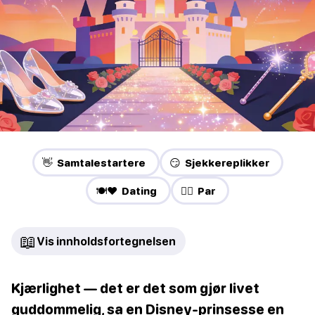
👋 Samtalestartere
😏 Sjekkereplikker
🍽️❤️ Dating
❤️‍🔥 Par
📖
Vis innholdsfortegnelsen
Kjærlighet — det er det som gjør livet
guddommelig, sa en Disney-prinsesse en