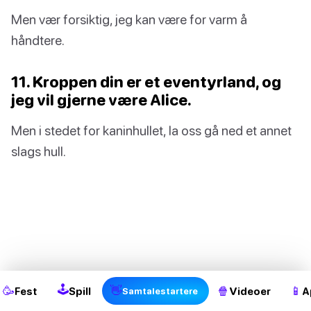
Men vær forsiktig, jeg kan være for varm å
håndtere.
11. Kroppen din er et eventyrland, og
jeg vil gjerne være Alice.
Men i stedet for kaninhullet, la oss gå ned et annet
slags hull.
🕹
🥳
👋
🍿
📱
Fest
Spill
Videoer
A
Samtalestartere