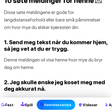
10 søte meldinger for henne 💌
Disse søte meldingene er gode for
langdistanseforhold eller bare små påminnelser
om hvor mye du elsker kjæresten din.
1. Send meg tekst når du kommer hjem,
så jeg vet at du er trygg.
Denne meldingen vil vise henne hvor mye du bryr
deg om henne.
2. Jeg skulle ønske jeg koset meg med
deg akkurat nå.
Hvis du ikke kan se hverandre, er det fremdeles
🕹
🥳
👋
🍿
📱
Fest
Spill
Videoer
A
Samtalestartere
hyggelig å vite at partneren din tenker på deg.