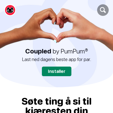
Coupled
by PumPum®
Last ned dagens beste app for par.
Installer
Søte ting å si til
kjæresten din