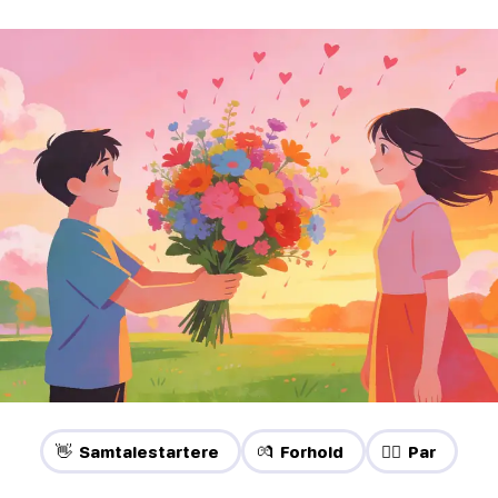
👋 Samtalestartere
💏 Forhold
❤️‍🔥 Par