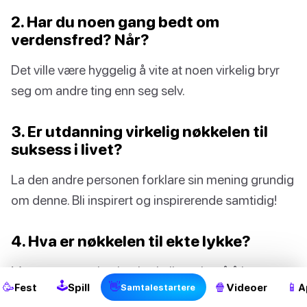
2. Har du noen gang bedt om
verdensfred? Når?
Det ville være hyggelig å vite at noen virkelig bryr
seg om andre ting enn seg selv.
3. Er utdanning virkelig nøkkelen til
suksess i livet?
La den andre personen forklare sin mening grundig
om denne. Bli inspirert og inspirerende samtidig!
2
4. Hva er nøkkelen til ekte lykke?
Mange mennesker har brukt livet sitt på å lete etter
🕹
🥳
👋
🍿
📱
Fest
Spill
Videoer
A
Samtalestartere
dette. Svarene varierer fra person til person. Finn