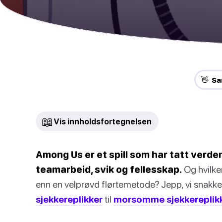
👋 Sa
📖
Vis innholdsfortegnelsen
Among Us er et spill som har tatt verd
teamarbeid, svik og fellesskap.
Og hvilke
enn en velprøvd flørtemetode? Jepp, vi snakk
sjekkereplikker
til
morsomme sjekkereplik