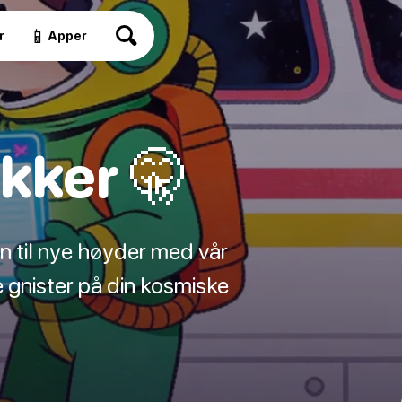
📱
r
Apper
kker 🤫
gen til nye høyder med vår
e gnister på din kosmiske