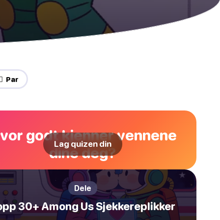
‍🔥 Par
vor godt kjenner vennene
Lag quizen din
dine deg?
Dele
opp 30+ Among Us Sjekkereplikker