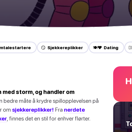
mtalestartere
😏 Sjekkereplikker
🍽️❤️ Dating
❤️
H
en med storm, og handler om
n bedre måte å krydre spillopplevelsen på
er om
sjekkereplikker!
Fra
nerdete
ker
, finnes det en stil for enhver flørter.
T