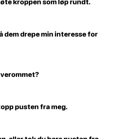
 søte kroppen som løp rundt.
 så dem drepe min interesse for
 soverommet?
topp pusten fra meg.
en, eller tok du bare pusten fra