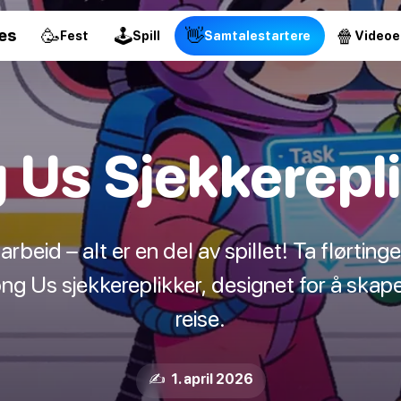
🥳
🕹
👋
🍿
es
Fest
Spill
Samtalestartere
Videoe
Us Sjekkerepli
rbeid – alt er en del av spillet! Ta flørtin
ng Us sjekkereplikker, designet for å skap
reise.
✍️ 1. april 2026