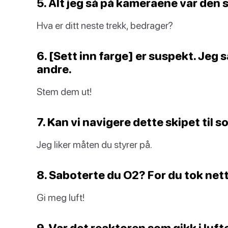
5. Alt jeg så på kameraene var den
Hva er ditt neste trekk, bedrager?
6. [Sett inn farge] er suspekt. Jeg
andre.
Stem dem ut!
7. Kan vi navigere dette skipet til
Jeg liker måten du styrer på.
8. Saboterte du O2? For du tok net
Gi meg luft!
9. Var det reaktoren som gikk i luft