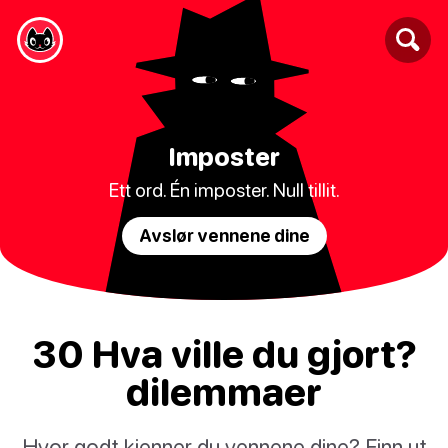
Imposter
Ett ord. Én imposter. Null tillit.
Avslør vennene dine
30 Hva ville du gjort?
dilemmaer
Hvor godt kjenner du vennene dine? Finn ut