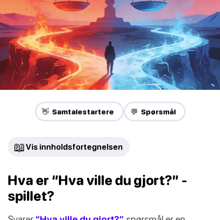
👋 Samtalestartere
💬 Spørsmål
📖
Vis innholdsfortegnelsen
Hva er “Hva ville du gjort?” -
spillet?
Svarer
“Hva ville du gjort?”
spørsmål er en