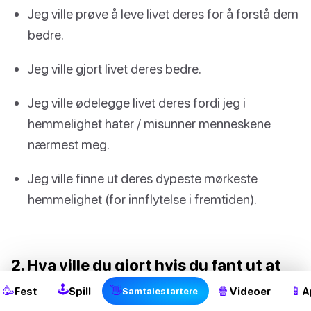
Jeg ville prøve å leve livet deres for å forstå dem
bedre.
Jeg ville gjort livet deres bedre.
Jeg ville ødelegge livet deres fordi jeg i
hemmelighet hater / misunner menneskene
nærmest meg.
Jeg ville finne ut deres dypeste mørkeste
hemmelighet (for innflytelse i fremtiden).
2
2. Hva ville du gjort hvis du fant ut at
din beste venn i det skjulte var
🕹
🥳
👋
🍿
📱
Fest
Spill
Videoer
A
Samtalestartere
forelsket i deg?