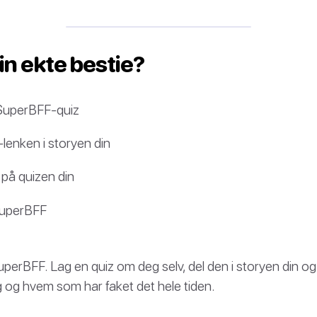
in ekte bestie?
SuperBFF-quiz
lenken i storyen din
 på quizen din
SuperBFF
perBFF. Lag en quiz om deg selv, del den i storyen din o
g og hvem som har faket det hele tiden.