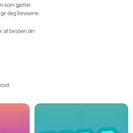
m som gjetter
 gir deg bevisene.
r at bestien din
roid.