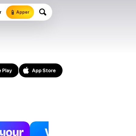
📱
r
Apper
 Play
App Store