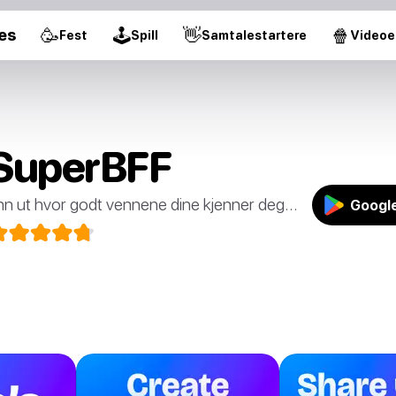
🥳
🕹
👋
🍿
es
Fest
Spill
Samtalestartere
Videoe
SuperBFF
inn ut hvor godt vennene dine kjenner deg...
Google