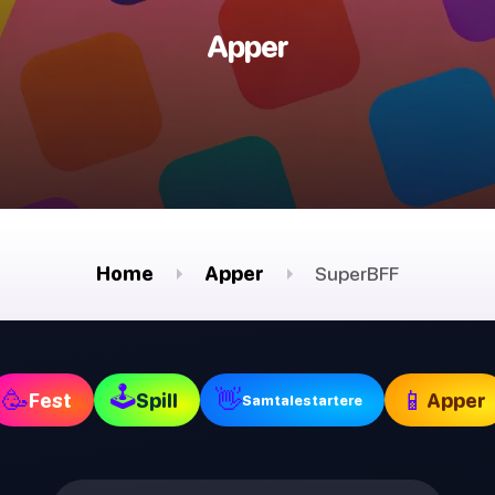
Apper
Home
Apper
SuperBFF
🕹
🥳
👋
📱
Fest
Spill
Apper
Samtalestartere