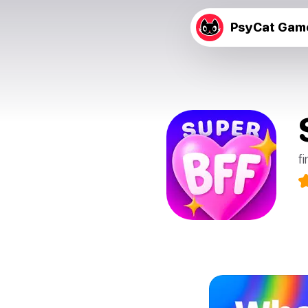
PsyCat Gam
f