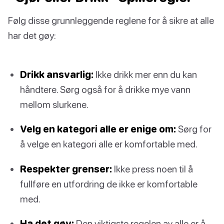
Følg disse grunnleggende reglene for å sikre at alle
har det gøy:
Drikk ansvarlig:
Ikke drikk mer enn du kan
håndtere. Sørg også for å drikke mye vann
mellom slurkene.
Velg en kategori alle er enige om:
Sørg for
å velge en kategori alle er komfortable med.
Respekter grenser:
Ikke press noen til å
fullføre en utfordring de ikke er komfortable
med.
Ha det gøy:
Den viktigste regelen av alle er å