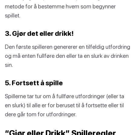
metode for å bestemme hvem som begynner
spillet.
3. Gjør det eller drikk!
Den første spilleren genererer en tilfeldig utfordring
og må enten fullføre den eller ta en slurk av drinken
sin.
5. Fortsett å spille
Spillerne tar tur om å fullføre utfordringer (eller ta
en slurk) til alle er for beruset til å fortsette eller til
dere går tom for utfordringer.
“Gjør eller Drikk” Spilleregler