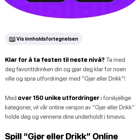
📖
Vis innholdsfortegnelsen
Klar for å ta festen til neste nivå?
Ta med
deg favorittdrinken din og gjør deg klar for noen
ville og sprø utfordringer med “Gjør eller Drikk”!
Med
over 150 unike utfordringer
i forskjellige
kategorier, vil vår online versjon av “Gjør eller Drikk”
holde deg og vennene dine underholdt i timevis.
Spill “Gjør eller Drikk” Online