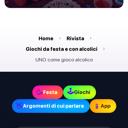
Home
Rivista
Giochi da festa e con alcolici
UNO come gioco alcolico
🕹
🥳
Festa
Giochi
👋
📱
Argomenti di cui parlare
App