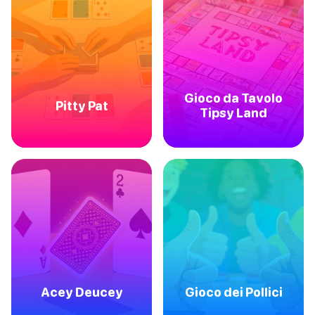
Gioco da Tavolo
Pitty Pat
Tipsy Land
Acey Deucey
Gioco dei Pollici