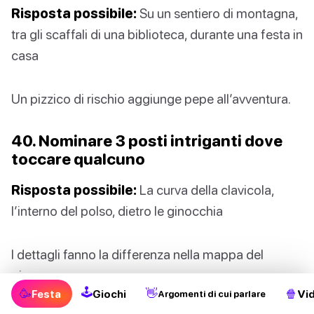
Risposta possibile:
Su un sentiero di montagna,
tra gli scaffali di una biblioteca, durante una festa in
casa
Un pizzico di rischio aggiunge pepe all’avventura.
40. Nominare 3 posti intriganti dove
toccare qualcuno
Risposta possibile:
La curva della clavicola,
l’interno del polso, dietro le ginocchia
I dettagli fanno la differenza nella mappa del
piacere.
🕹
🥳
👋
🍿
Festa
Giochi
Vi
Argomenti di cui parlare