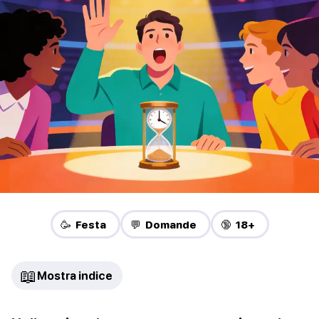
🥳 Festa
💬 Domande
🔞 18+
📖
Mostra indice