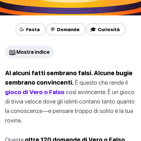
🥳 Festa
💬 Domande
🎓 Curiosità
📖
Mostra indice
Al alcuni fatti sembrano falsi. Alcune bugie
sembrano convincenti.
È questo che rende il
gioco di Vero o Falso
così avvincente. È un gioco
di trivia veloce dove gli istinti contano tanto quanto
la conoscenza—e pensare troppo di solito è la tua
rovina.
Queste
oltre 120 domande di Vero o Falso