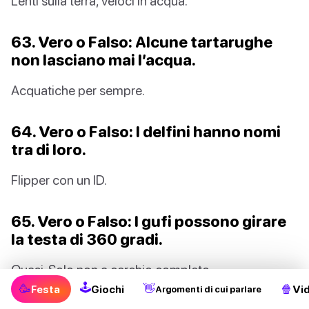
Lenti sulla terra, veloci in acqua.
63. Vero o Falso: Alcune tartarughe
non lasciano mai l’acqua.
Acquatiche per sempre.
64. Vero o Falso: I delfini hanno nomi
tra di loro.
Flipper con un ID.
65. Vero o Falso: I gufi possono girare
la testa di 360 gradi.
Quasi. Solo non a cerchio completo.
🕹
🥳
👋
🍿
Festa
Giochi
Vi
Argomenti di cui parlare