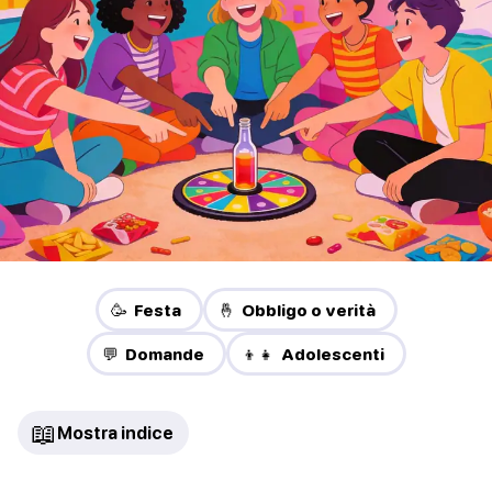
🥳 Festa
🤞 Obbligo o verità
💬 Domande
👦👧 Adolescenti
📖
Mostra indice