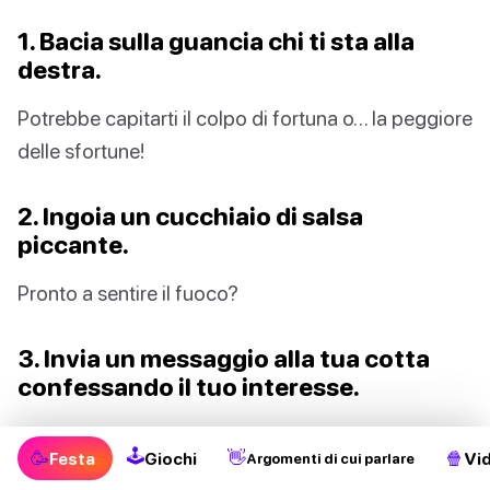
1. Bacia sulla guancia chi ti sta alla
destra.
Potrebbe capitarti il colpo di fortuna o… la peggiore
delle sfortune!
2. Ingoia un cucchiaio di salsa
piccante.
Pronto a sentire il fuoco?
3. Invia un messaggio alla tua cotta
confessando il tuo interesse.
Chissà, forse scoprirai che la scintilla è reciproca!
🕹
🥳
👋
🍿
Festa
Giochi
Vi
Argomenti di cui parlare