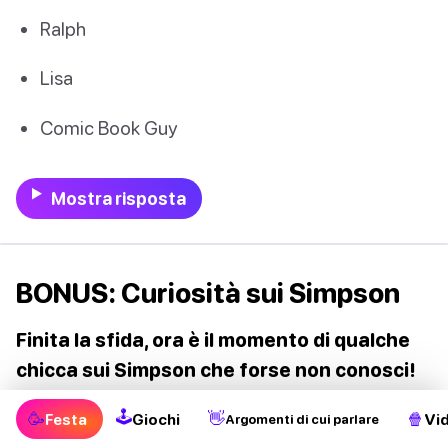
Ralph
Lisa
Comic Book Guy
Mostra risposta
BONUS: Curiosità sui Simpson
Finita la sfida, ora è il momento di qualche
chicca sui Simpson che forse non conosci!
🕹
🥳
👋
🍿
Festa
Giochi
Vi
Argomenti di cui parlare
1. Homer ha quasi scoperto il Bosone di