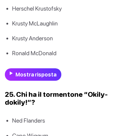
Herschel Krustofsky
Krusty McLaughlin
Krusty Anderson
Ronald McDonald
Mostra risposta
25. Chi ha il tormentone “Okily-
dokily!”?
Ned Flanders
Capo Wiggum