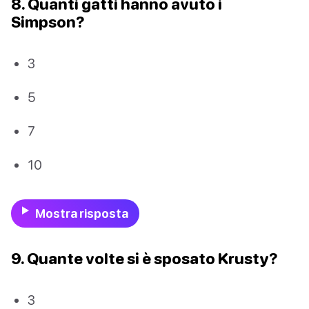
8. Quanti gatti hanno avuto i
Simpson?
3
5
7
10
Mostra risposta
9. Quante volte si è sposato Krusty?
3