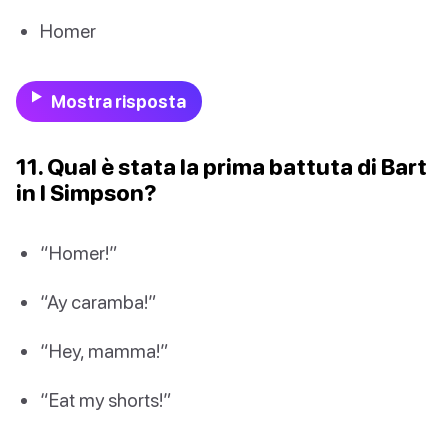
Homer
Mostra risposta
11. Qual è stata la prima battuta di Bart
in I Simpson?
“Homer!”
“Ay caramba!”
“Hey, mamma!”
“Eat my shorts!”