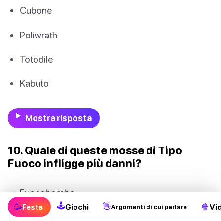
Cubone
Poliwrath
Totodile
Kabuto
Mostra risposta
10. Quale di queste mosse di Tipo
Fuoco infligge più danni?
Fuocobomba
🕹
🥳
👋
🍿
Festa
Giochi
Vi
Argomenti di cui parlare
Superriscaldamento