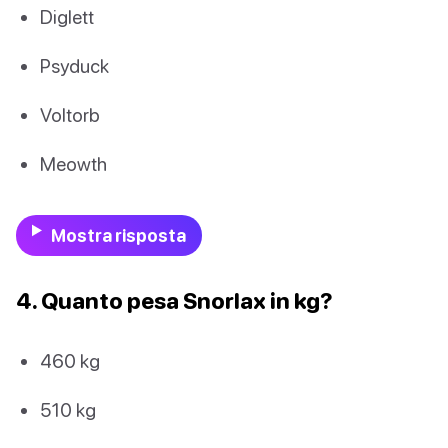
Diglett
Psyduck
Voltorb
Meowth
Mostra risposta
4. Quanto pesa Snorlax in kg?
460 kg
510 kg