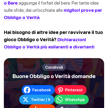
o Bere
aggiunge il forfait del bere. Per tante idee
sulle sfide, dai un’occhiata alle
migliori prove per
Obbligo o Verità
.
Hai bisogno di altre idee per ravvivare il tuo
gioco Obbligo o Verità?
Dichiarazioni
Obbligo o Verità più esilaranti e divertenti
Condividi
Buone Obbligo o Verità domande
Facebook
Pinterest
Twitter / X
WhatsApp