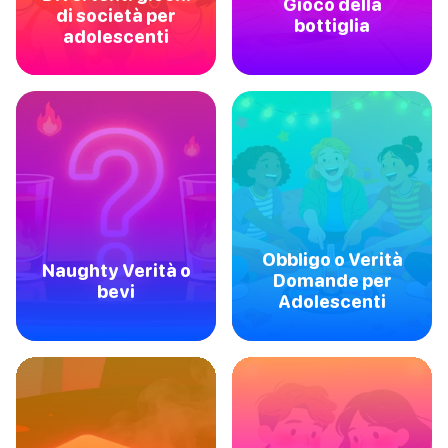
Gioco della
di società per
bottiglia
adolescenti
Obbligo o Verità
Naughty Verità o
Domande per
bevi
Adolescenti