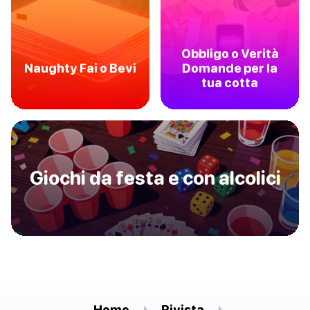
Obbligo o Verità
Naughty Fai o Bevi
Domande per la
tua cotta
Giochi da festa e con alcolici
Home
Rivista