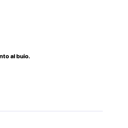
to al buio.