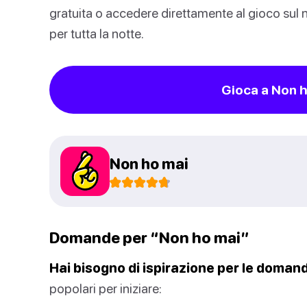
gratuita o accedere direttamente al gioco sul 
per tutta la notte.
Gioca a Non h
Non ho mai
Domande per “Non ho mai”
Hai bisogno di ispirazione per le doman
popolari per iniziare: