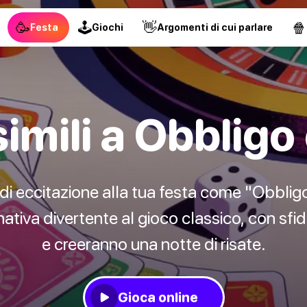
🥳
🕹
👋
🍿
Festa
Giochi
Argomenti di cui parlare
imili a Obbligo
di eccitazione alla tua festa come "Obbligo
rnativa divertente al gioco classico, con sfi
e creeranno una notte di risate.
Gioca online