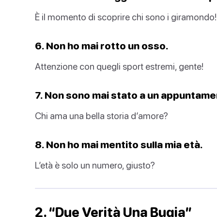
È il momento di scoprire chi sono i giramondo!
6. Non ho mai rotto un osso.
Attenzione con quegli sport estremi, gente!
7. Non sono mai stato a un appuntamen
Chi ama una bella storia d’amore?
8. Non ho mai mentito sulla mia età.
L’età è solo un numero, giusto?
2. “Due Verità Una Bugia”