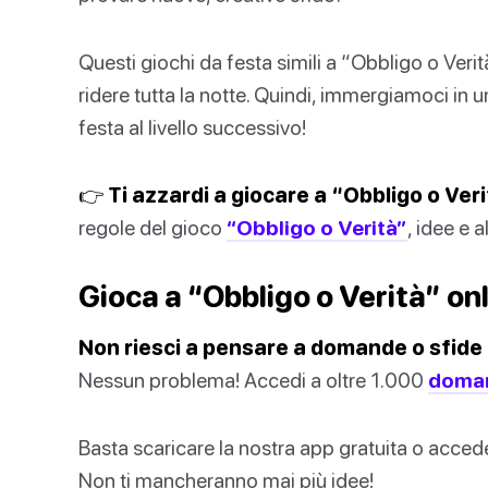
Questi giochi da festa simili a “Obbligo o Verità
ridere tutta la notte. Quindi, immergiamoci in u
festa al livello successivo!
👉 Ti azzardi a giocare a “Obbligo o Ver
regole del gioco
“Obbligo o Verità”
, idee e 
Gioca a “Obbligo o Verità” on
Non riesci a pensare a domande o sfide
Nessun problema! Accedi a oltre 1.000
doma
Basta scaricare la nostra app gratuita o accede
Non ti mancheranno mai più idee!