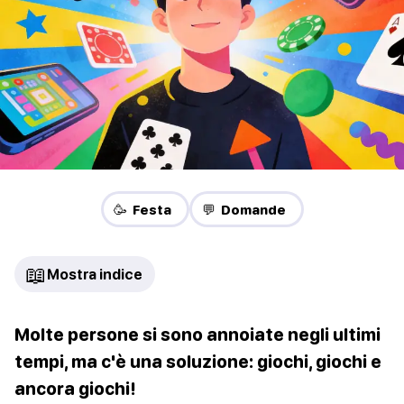
🥳 Festa
💬 Domande
📖
Mostra indice
Molte persone si sono annoiate negli ultimi
tempi, ma c'è una soluzione: giochi, giochi e
ancora giochi!