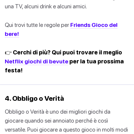
una TV, alcuni drink e alcuni amici.
Qui trovi tutte le regole per
Friends Gioco del
bere!
👉 Cerchi di più? Qui puoi trovare il meglio
Netflix giochi di bevute
per la tua prossima
festa!
4. Obbligo o Verità
Obbligo o Verità è uno dei migliori giochi da
giocare quando sei annoiato perché è così
versatile. Puoi giocare a questo gioco in molti modi