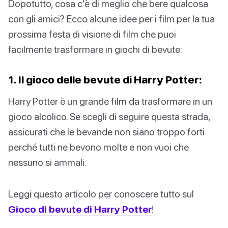
Dopotutto, cosa c'è di meglio che bere qualcosa
con gli amici? Ecco alcune idee per i film per la tua
prossima festa di visione di film che puoi
facilmente trasformare in giochi di bevute:
1. Il gioco delle bevute di Harry Potter:
Harry Potter è un grande film da trasformare in un
gioco alcolico. Se scegli di seguire questa strada,
assicurati che le bevande non siano troppo forti
perché tutti ne bevono molte e non vuoi che
nessuno si ammali.
Leggi questo articolo per conoscere tutto sul
Gioco di bevute di Harry Potter
!