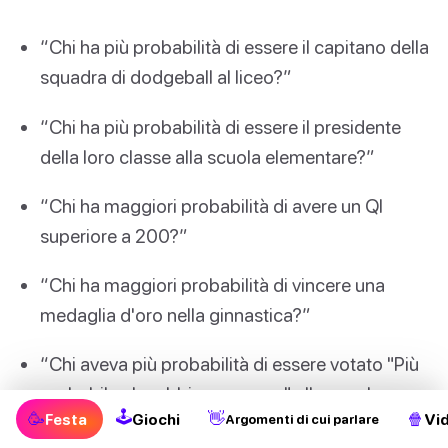
“Chi ha più probabilità di essere il capitano della
squadra di dodgeball al liceo?”
“Chi ha più probabilità di essere il presidente
della loro classe alla scuola elementare?”
“Chi ha maggiori probabilità di avere un QI
superiore a 200?”
“Chi ha maggiori probabilità di vincere una
medaglia d'oro nella ginnastica?”
“Chi aveva più probabilità di essere votato "Più
probabile che abbia successo" alle scuole
🕹
🥳
👋
🍿
Festa
Giochi
Vi
Argomenti di cui parlare
medie?”