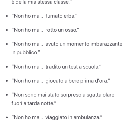
è della mia stessa classe.”
“Non ho mai… fumato erba.”
“Non ho mai… rotto un osso.”
“Non ho mai… avuto un momento imbarazzante
in pubblico.”
“Non ho mai… tradito un test a scuola.”
“Non ho mai… giocato a bere prima d'ora.”
“Non sono mai stato sorpreso a sgattaiolare
fuori a tarda notte.”
“Non ho mai… viaggiato in ambulanza.”