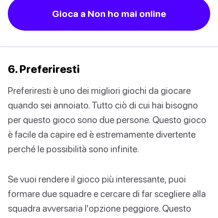
Gioca a Non ho mai online
6. Preferiresti
Preferiresti è uno dei migliori giochi da giocare
quando sei annoiato. Tutto ciò di cui hai bisogno
per questo gioco sono due persone. Questo gioco
è facile da capire ed è estremamente divertente
perché le possibilità sono infinite.
Se vuoi rendere il gioco più interessante, puoi
formare due squadre e cercare di far scegliere alla
squadra avversaria l'opzione peggiore. Questo