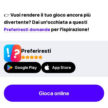
👉 Vuoi rendere il tuo gioco ancora più
divertente? Dai un'occhiata a questi
Preferiresti domande
per l'ispirazione!
Preferiresti
Google Play
App Store
Gioca online