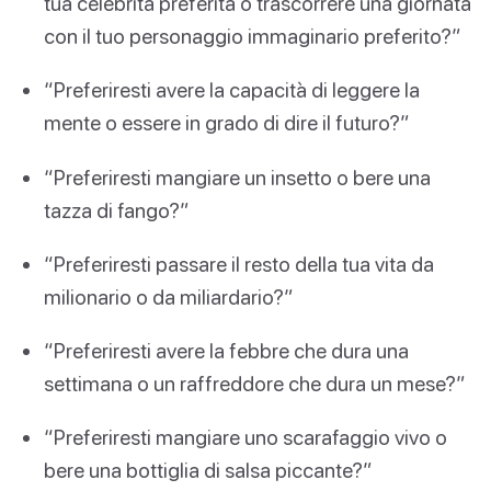
tua celebrità preferita o trascorrere una giornata
con il tuo personaggio immaginario preferito?”
“Preferiresti avere la capacità di leggere la
mente o essere in grado di dire il futuro?”
“Preferiresti mangiare un insetto o bere una
tazza di fango?”
“Preferiresti passare il resto della tua vita da
milionario o da miliardario?”
“Preferiresti avere la febbre che dura una
settimana o un raffreddore che dura un mese?”
“Preferiresti mangiare uno scarafaggio vivo o
bere una bottiglia di salsa piccante?”