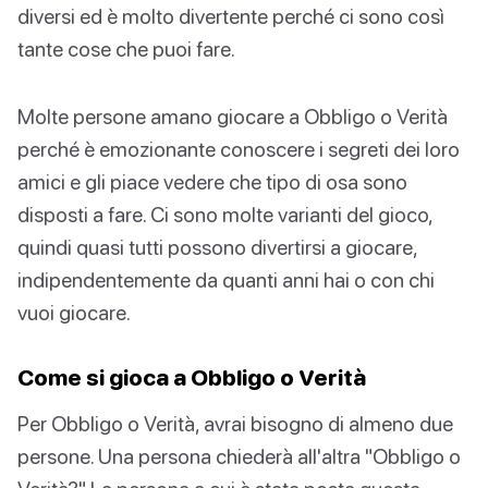
diversi ed è molto divertente perché ci sono così
tante cose che puoi fare.
Molte persone amano giocare a Obbligo o Verità
perché è emozionante conoscere i segreti dei loro
amici e gli piace vedere che tipo di osa sono
disposti a fare. Ci sono molte varianti del gioco,
quindi quasi tutti possono divertirsi a giocare,
indipendentemente da quanti anni hai o con chi
vuoi giocare.
Come si gioca a Obbligo o Verità
Per Obbligo o Verità, avrai bisogno di almeno due
persone. Una persona chiederà all'altra "Obbligo o