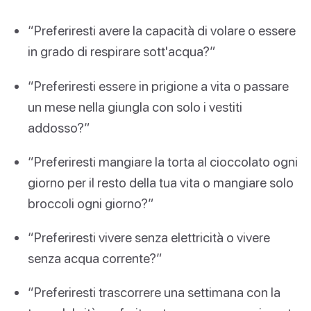
“Preferiresti avere la capacità di volare o essere
in grado di respirare sott'acqua?”
“Preferiresti essere in prigione a vita o passare
un mese nella giungla con solo i vestiti
addosso?”
“Preferiresti mangiare la torta al cioccolato ogni
giorno per il resto della tua vita o mangiare solo
broccoli ogni giorno?”
“Preferiresti vivere senza elettricità o vivere
senza acqua corrente?”
“Preferiresti trascorrere una settimana con la