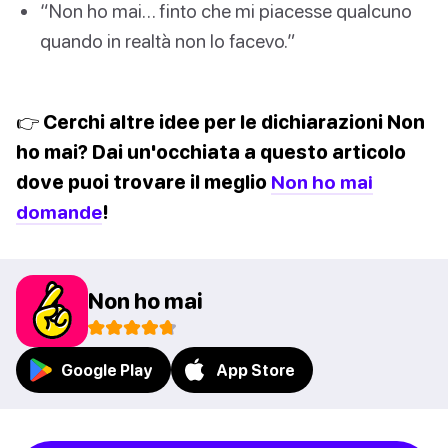
“Non ho mai… finto che mi piacesse qualcuno
quando in realtà non lo facevo.”
👉 Cerchi altre idee per le dichiarazioni Non
ho mai? Dai un'occhiata a questo articolo
dove puoi trovare il meglio
Non ho mai
domande
!
Non ho mai
Google Play
App Store