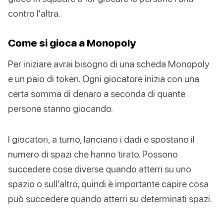
contro l'altra.
Come si gioca a Monopoly
Per iniziare avrai bisogno di una scheda Monopoly
e un paio di token. Ogni giocatore inizia con una
certa somma di denaro a seconda di quante
persone stanno giocando.
I giocatori, a turno, lanciano i dadi e spostano il
numero di spazi che hanno tirato. Possono
succedere cose diverse quando atterri su uno
spazio o sull'altro, quindi è importante capire cosa
può succedere quando atterri su determinati spazi.