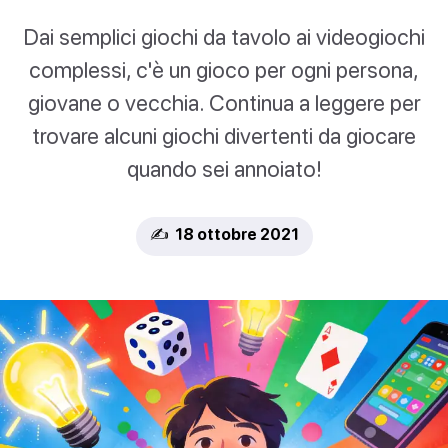
Dai semplici giochi da tavolo ai videogiochi
complessi, c'è un gioco per ogni persona,
giovane o vecchia. Continua a leggere per
trovare alcuni giochi divertenti da giocare
quando sei annoiato!
✍️ 18 ottobre 2021