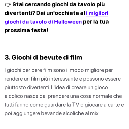
👉 Stai cercando giochi da tavolo più
divertenti? Dai un'occhiata al
i migliori
giochi da tavolo di Halloween
per la tua
prossima festa!
3. Giochi di bevute di film
I giochi per bere film sono il modo migliore per
rendere un film più interessante e possono essere
piuttosto divertenti. L'idea di creare un gioco
alcolico nasce dal prendere una cosa normale che
tutti fanno come guardare la TV o giocare a carte e
poi aggiungere bevande alcoliche al mix.