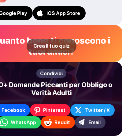
Google Play
iOS App Store
uanto bene ti conoscono i
Crea il tuo quiz
tuoi amici?
Condividi
0+ Domande Piccanti per Obbligo o
Verità Adulti
Facebook
Pinterest
Twitter / X
WhatsApp
Reddit
Email