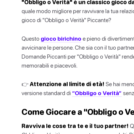
"Obbligo o Verità" è un classico gioco 
quale modo migliore per ravvivare la tua relazi
gioco di "Obbligo o Verità" Piccante?
Questo
gioco birichino
e pieno di divertiment
avvicinare le persone. Che sia con il tuo partner,
Domande Piccanti per "Obbligo o Verità" render
memorabili e piacevoli.
👉
Attenzione al limite di età!
Se hai meno 
versione standard di
“Obbligo o Verità”
senza
Come Giocare a "Obbligo o Ve
Ravviva le cose tra te e il tuo partner!
Qu