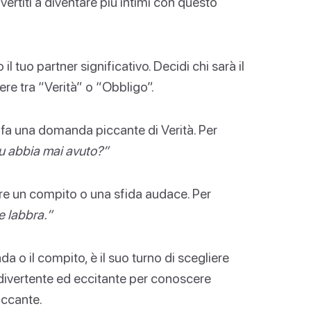
ertiti a diventare più intimi con questo
tuo partner significativo. Decidi chi sarà il
re tra “Verità” o “Obbligo”.
li fa una domanda piccante di Verità. Per
tu abbia mai avuto?”
are un compito o una sfida audace. Per
e labbra.”
 o il compito, è il suo turno di scegliere
 divertente ed eccitante per conoscere
piccante.