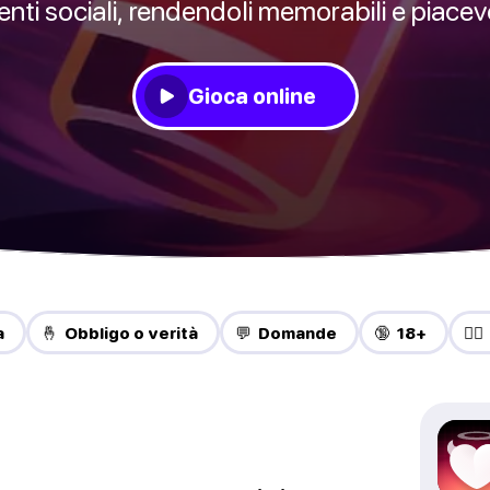
enti sociali, rendendoli memorabili e piacevo
Gioca online
a
🤞 Obbligo o verità
💬 Domande
🔞 18+
❤️‍