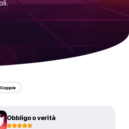
li.
🔥 Coppie
Obbligo o verità