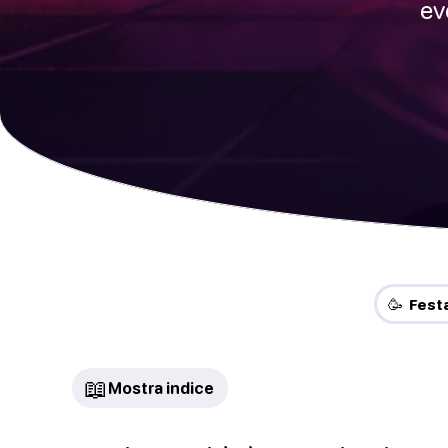
ev
🥳 Fest
📖
Mostra indice