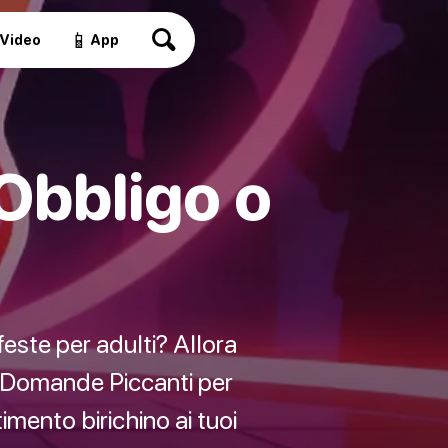
📱
Video
App
Obbligo o
este per adulti? Allora
00 Domande Piccanti per
imento birichino ai tuoi