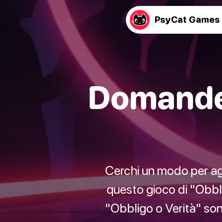
PsyCat Games
Domande 
Cerchi un modo per agg
questo gioco di "Obbli
"Obbligo o Verità" sono