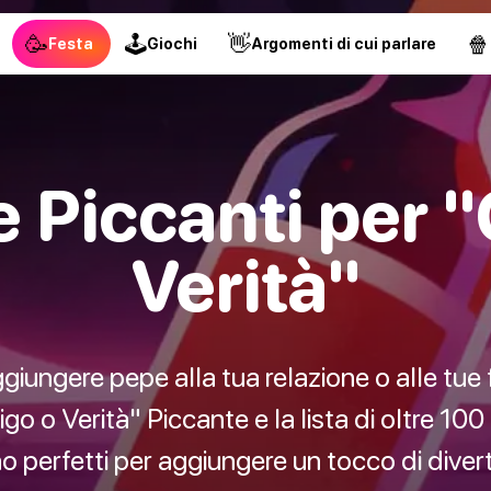
🥳
🕹
👋
🍿
Festa
Giochi
Argomenti di cui parlare
Piccanti per "
Verità"
iungere pepe alla tua relazione o alle tue f
go o Verità" Piccante e la lista di oltre 1
 perfetti per aggiungere un tocco di divert