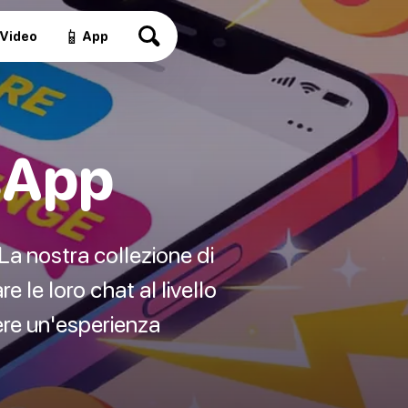
📱
Video
App
sApp
La nostra collezione di
 le loro chat al livello
vere un'esperienza