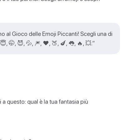
 al Gioco delle Emoji Piccanti! Scegli una di
, 🤭, 😈, 💦, 🎆, ❤️, 🍑, 🍆, 👅, 🔥, 💥.”
a questo: qual è la tua fantasia più