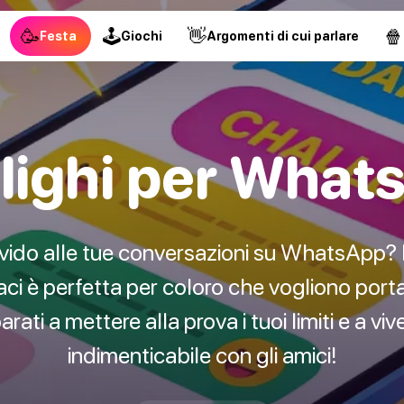
🥳
🕹
👋
🍿
Festa
Giochi
Argomenti di cui parlare
lighi per What
vido alle tue conversazioni su WhatsApp? 
ci è perfetta per coloro che vogliono portare
rati a mettere alla prova i tuoi limiti e a vi
indimenticabile con gli amici!