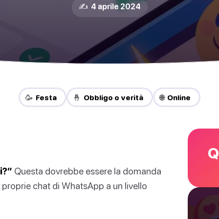
✍️ 4 aprile 2024
🥳 Festa
🤞 Obbligo o verità
🌐 Online
Q
i?”
Questa dovrebbe essere la domanda
 proprie chat di WhatsApp a un livello