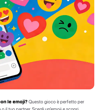
con le emoji?
Questo gioco è perfetto per
a o il tuo partner. Scegli un’emoji e scopri