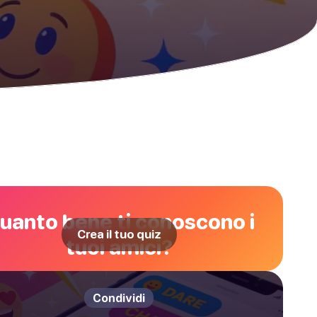
uanto bene ti conoscono i
Crea il tuo quiz
tuoi amici?
Condividi