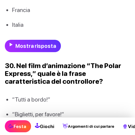
Francia
Italia
Mostra risposta
30. Nel film d’animazione “The Polar
Express,” quale è la frase
caratteristica del controllore?
“Tutti a bordo!”
“Biglietti, per favore!”
🕹
🥳
👋
🍿
Festa
Giochi
Vi
Argomenti di cui parlare
“Prossima fermata, Polo Nord!”