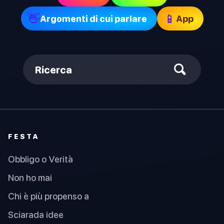
👋
📱
Argomenti di cui parlare
App
Ricerca
FESTA
Obbligo o Verità
Non ho mai
Chi è più propenso a
Sciarada idee