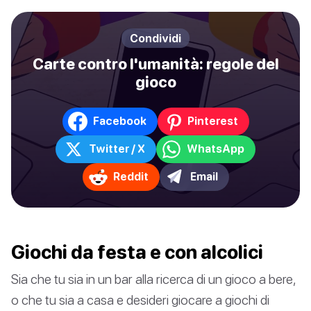
Condividi
Carte contro l'umanità: regole del
gioco
Facebook
Pinterest
Twitter / X
WhatsApp
Reddit
Email
Giochi da festa e con alcolici
Sia che tu sia in un bar alla ricerca di un gioco a bere,
o che tu sia a casa e desideri giocare a giochi di