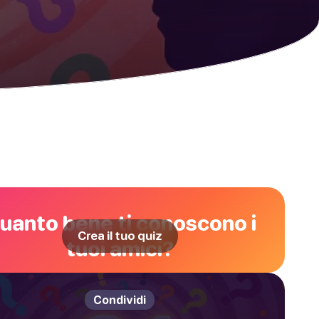
uanto bene ti conoscono i
Crea il tuo quiz
tuoi amici?
Condividi