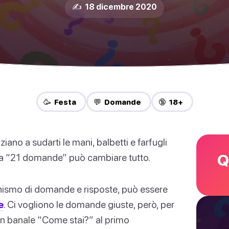
✍️ 18 dicembre 2020
🥳 Festa
💬 Domande
🔞 18+
iano a sudarti le mani, balbetti e farfugli
Q
a a “21 domande” può cambiare tutto.
nismo di domande e risposte, può essere
e
. Ci vogliono le domande giuste, però, per
un banale “Come stai?” al primo