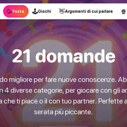
🥳
🕹
👋
🍿
Festa
Giochi
Argomenti di cui parlare
21 domande
do migliore per fare nuove conoscenze. A
4 diverse categorie, per giocare con gli ami
 che ti piace o il con tuo partner. Perfett
serata più piccante.