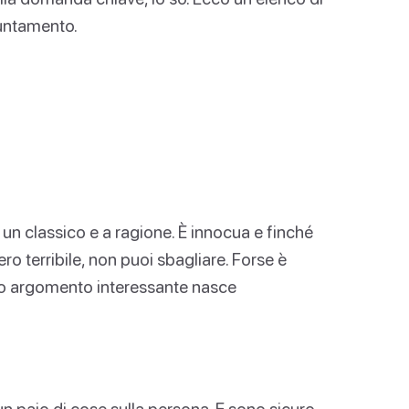
puntamento.
n classico e a ragione. È innocua e finché
ro terribile, non puoi sbagliare. Forse è
mo argomento interessante nasce
un paio di cose sulla persona. E sono sicuro