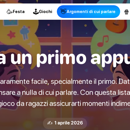
🥳
🕹
👋
🍿
Festa
Giochi
Argomenti di cui parlare
 a un primo ap
amente facile, specialmente il primo. Dat
sare a nulla di cui parlare. Con questa lista
gioco da ragazzi assicurarti momenti indimen
✍️ 1 aprile 2026