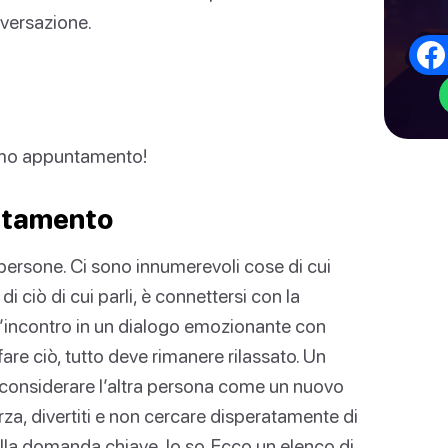
nversazione.
primo appuntamento!
untamento
rsone. Ci sono innumerevoli cose di cui
 ciò di cui parli, è connettersi con la
l’incontro in un dialogo emozionante con
are ciò, tutto deve rimanere rilassato. Un
 considerare l’altra persona come un nuovo
a, divertiti e non cercare disperatamente di
alla domanda chiave, lo so. Ecco un elenco di