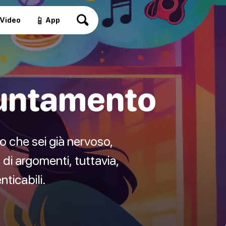
📱
Video
App
puntamento
o che sei già nervoso,
 di argomenti, tuttavia,
ticabili.