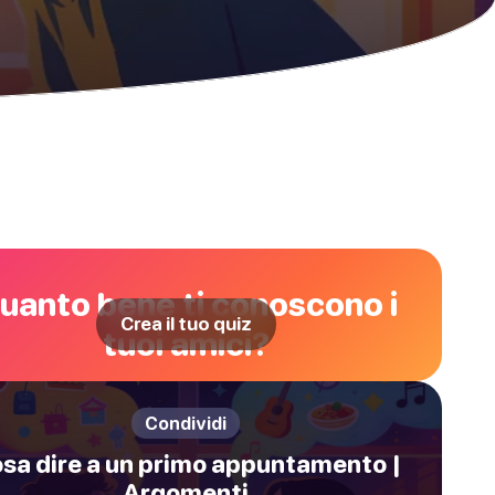
uanto bene ti conoscono i
Crea il tuo quiz
tuoi amici?
Condividi
sa dire a un primo appuntamento |
Argomenti