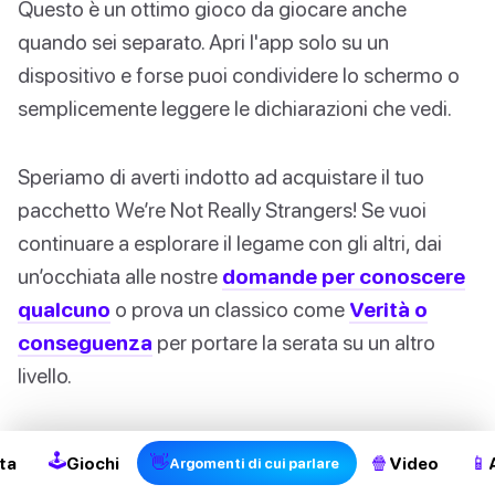
Questo è un ottimo gioco da giocare anche
quando sei separato. Apri l'app solo su un
dispositivo e forse puoi condividere lo schermo o
semplicemente leggere le dichiarazioni che vedi.
Speriamo di averti indotto ad acquistare il tuo
pacchetto We’re Not Really Strangers! Se vuoi
continuare a esplorare il legame con gli altri, dai
un’occhiata alle nostre
domande per conoscere
qualcuno
o prova un classico come
Verità o
conseguenza
per portare la serata su un altro
2
livello.
Avvertimento: possono sorgere
🕹
👋
🍿
📱
ta
Giochi
Video
Argomenti di cui parlare
sentimenti!