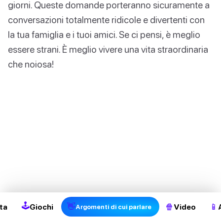
giorni. Queste domande porteranno sicuramente a
conversazioni totalmente ridicole e divertenti con
la tua famiglia e i tuoi amici. Se ci pensi, è meglio
essere strani. È meglio vivere una vita straordinaria
che noiosa!
2
🕹
👋
🍿
📱
ta
Giochi
Video
Argomenti di cui parlare