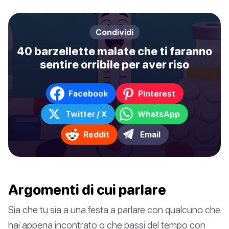
Condividi
40 barzellette malate che ti faranno
sentire orribile per aver riso
Facebook
Pinterest
Twitter / X
WhatsApp
Reddit
Email
Argomenti di cui parlare
Sia che tu sia a una festa a parlare con qualcuno che
hai appena incontrato o che passi del tempo con