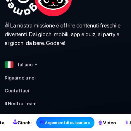
✌️ La nostra missione è offrire contenuti freschi e
divertenti. Dai giochi mobili, app e quiz, ai party e
ai giochi da bere. Godere!
Italiano
Riguardo a noi
Contattaci
2
Il Nostro Team
I Nostri Standard Editoriali
🕹
👋
🍿
📱
ta
Giochi
Video
Argomenti di cui parlare
Termini