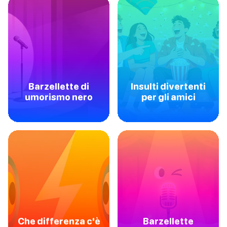
Barzellette di
Insulti divertenti
umorismo nero
per gli amici
Che differenza c'è
Barzellette