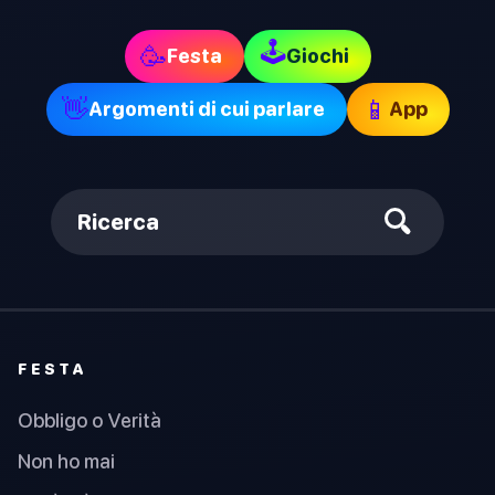
🕹
🥳
Festa
Giochi
👋
📱
Argomenti di cui parlare
App
Ricerca
FESTA
Obbligo o Verità
Non ho mai