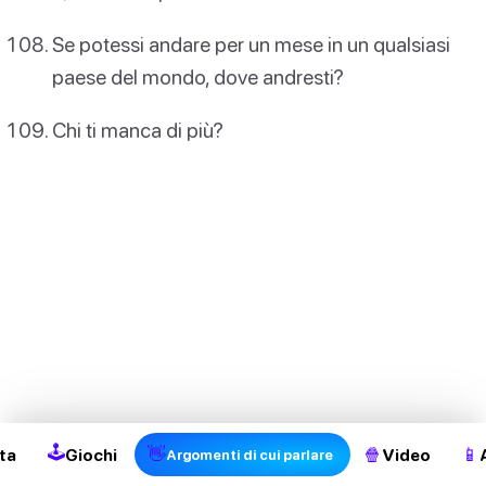
Se potessi andare per un mese in un qualsiasi
paese del mondo, dove andresti?
Chi ti manca di più?
🕹
👋
🍿
📱
ta
Giochi
Video
Argomenti di cui parlare