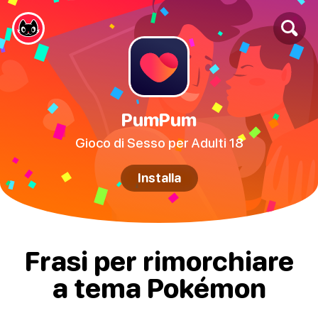
PumPum
Gioco di Sesso per Adulti 18
Installa
Frasi per rimorchiare
a tema Pokémon