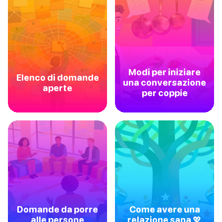
Modi per iniziare
Elenco di domande
una conversazione
aperte
per coppie
Domande da porre
Come avere una
alle persone
relazione sana 💖