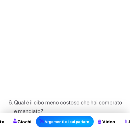
2
Qual è il cibo meno costoso che hai comprato
e mangiato?
🕹
👋
🍿
📱
ta
Giochi
Video
Argomenti di cui parlare
Pensi di poter essere vegetariano?