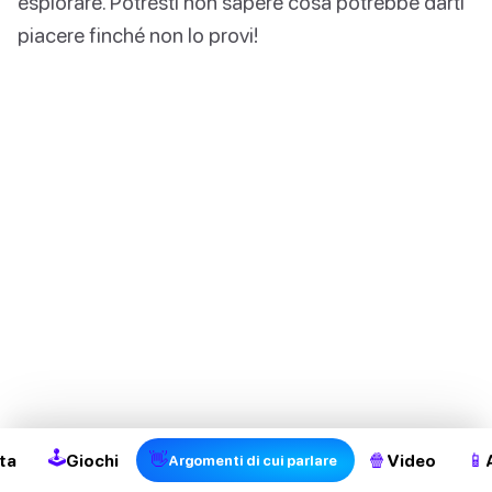
esplorare. Potresti non sapere cosa potrebbe darti
piacere finché non lo provi!
🕹
👋
🍿
📱
ta
Giochi
Video
Argomenti di cui parlare