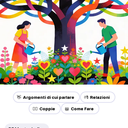
👋 Argomenti di cui parlare
💏 Relazioni
❤️‍🔥 Coppie
📖 Come Fare